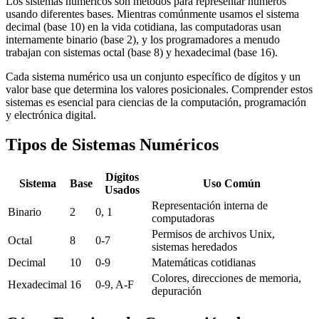
Los sistemas numéricos son métodos para representar números
usando diferentes bases. Mientras comúnmente usamos el sistema
decimal (base 10) en la vida cotidiana, las computadoras usan
internamente binario (base 2), y los programadores a menudo
trabajan con sistemas octal (base 8) y hexadecimal (base 16).
Cada sistema numérico usa un conjunto específico de dígitos y un
valor base que determina los valores posicionales. Comprender estos
sistemas es esencial para ciencias de la computación, programación
y electrónica digital.
Tipos de Sistemas Numéricos
Dígitos
Sistema
Base
Uso Común
Usados
Representación interna de
Binario
2
0, 1
computadoras
Permisos de archivos Unix,
Octal
8
0-7
sistemas heredados
Decimal
10
0-9
Matemáticas cotidianas
Colores, direcciones de memoria,
Hexadecimal
16
0-9, A-F
depuración