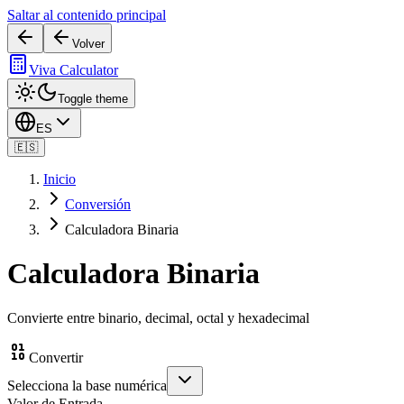
Saltar al contenido principal
Volver
Viva Calculator
Toggle theme
ES
🇪🇸
Inicio
Conversión
Calculadora Binaria
Calculadora Binaria
Convierte entre binario, decimal, octal y hexadecimal
Convertir
Selecciona la base numérica
Valor de Entrada