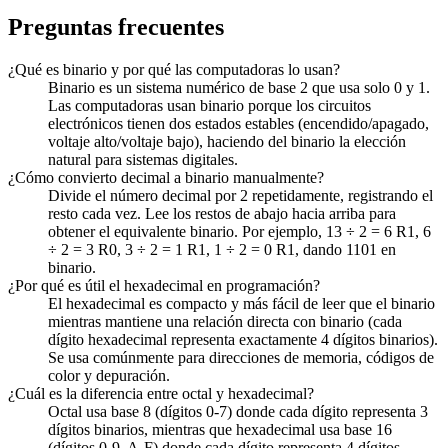
Preguntas frecuentes
¿Qué es binario y por qué las computadoras lo usan?
Binario es un sistema numérico de base 2 que usa solo 0 y 1.
Las computadoras usan binario porque los circuitos
electrónicos tienen dos estados estables (encendido/apagado,
voltaje alto/voltaje bajo), haciendo del binario la elección
natural para sistemas digitales.
¿Cómo convierto decimal a binario manualmente?
Divide el número decimal por 2 repetidamente, registrando el
resto cada vez. Lee los restos de abajo hacia arriba para
obtener el equivalente binario. Por ejemplo, 13 ÷ 2 = 6 R1, 6
÷ 2 = 3 R0, 3 ÷ 2 = 1 R1, 1 ÷ 2 = 0 R1, dando 1101 en
binario.
¿Por qué es útil el hexadecimal en programación?
El hexadecimal es compacto y más fácil de leer que el binario
mientras mantiene una relación directa con binario (cada
dígito hexadecimal representa exactamente 4 dígitos binarios).
Se usa comúnmente para direcciones de memoria, códigos de
color y depuración.
¿Cuál es la diferencia entre octal y hexadecimal?
Octal usa base 8 (dígitos 0-7) donde cada dígito representa 3
dígitos binarios, mientras que hexadecimal usa base 16
(dígitos 0-9, A-F) donde cada dígito representa 4 dígitos