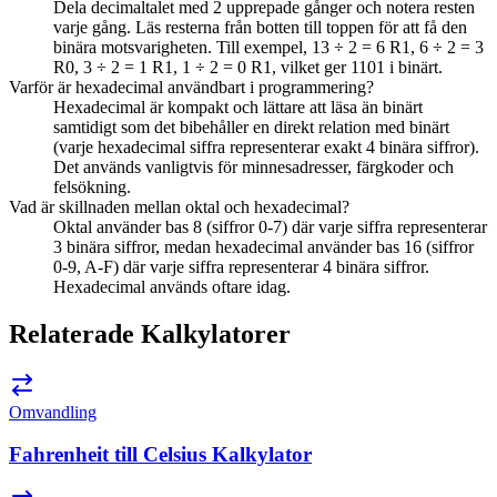
Dela decimaltalet med 2 upprepade gånger och notera resten
varje gång. Läs resterna från botten till toppen för att få den
binära motsvarigheten. Till exempel, 13 ÷ 2 = 6 R1, 6 ÷ 2 = 3
R0, 3 ÷ 2 = 1 R1, 1 ÷ 2 = 0 R1, vilket ger 1101 i binärt.
Varför är hexadecimal användbart i programmering?
Hexadecimal är kompakt och lättare att läsa än binärt
samtidigt som det bibehåller en direkt relation med binärt
(varje hexadecimal siffra representerar exakt 4 binära siffror).
Det används vanligtvis för minnesadresser, färgkoder och
felsökning.
Vad är skillnaden mellan oktal och hexadecimal?
Oktal använder bas 8 (siffror 0-7) där varje siffra representerar
3 binära siffror, medan hexadecimal använder bas 16 (siffror
0-9, A-F) där varje siffra representerar 4 binära siffror.
Hexadecimal används oftare idag.
Relaterade Kalkylatorer
Omvandling
Fahrenheit till Celsius Kalkylator