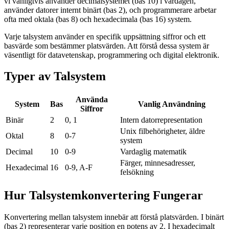
vi vanligtvis använder decimalsystemet (bas 10) i vardagen,
använder datorer internt binärt (bas 2), och programmerare arbetar
ofta med oktala (bas 8) och hexadecimala (bas 16) system.
Varje talsystem använder en specifik uppsättning siffror och ett
basvärde som bestämmer platsvärden. Att förstå dessa system är
väsentligt för datavetenskap, programmering och digital elektronik.
Typer av Talsystem
Använda
System
Bas
Vanlig Användning
Siffror
Binär
2
0, 1
Intern datorrepresentation
Unix filbehörigheter, äldre
Oktal
8
0-7
system
Decimal
10
0-9
Vardaglig matematik
Färger, minnesadresser,
Hexadecimal
16
0-9, A-F
felsökning
Hur Talsystemkonvertering Fungerar
Konvertering mellan talsystem innebär att förstå platsvärden. I binärt
(bas 2) representerar varje position en potens av 2. I hexadecimalt