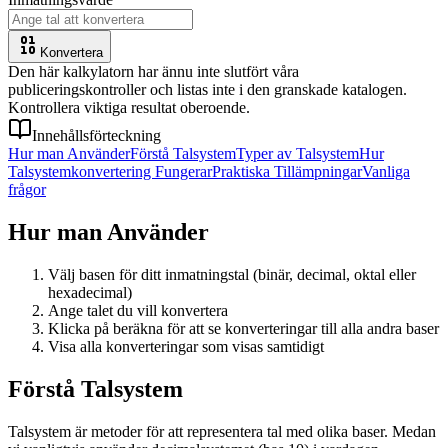
Konvertera
Den här kalkylatorn har ännu inte slutfört våra
publiceringskontroller och listas inte i den granskade katalogen.
Kontrollera viktiga resultat oberoende.
Innehållsförteckning
Hur man Använder
Förstå Talsystem
Typer av Talsystem
Hur
Talsystemkonvertering Fungerar
Praktiska Tillämpningar
Vanliga
frågor
Hur man Använder
Välj basen för ditt inmatningstal (binär, decimal, oktal eller
hexadecimal)
Ange talet du vill konvertera
Klicka på beräkna för att se konverteringar till alla andra baser
Visa alla konverteringar som visas samtidigt
Förstå Talsystem
Talsystem är metoder för att representera tal med olika baser. Medan