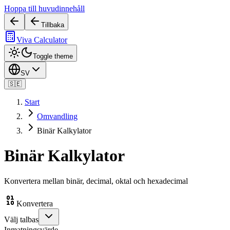
Hoppa till huvudinnehåll
Tillbaka
Viva Calculator
Toggle theme
SV
🇸🇪
Start
Omvandling
Binär Kalkylator
Binär Kalkylator
Konvertera mellan binär, decimal, oktal och hexadecimal
Konvertera
Välj talbas
Inmatningsvärde