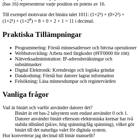
(bas 16) representerar varje position en potens av 16.
Till exempel motsvarar det binära talet 1011: (1×2³) + (0×2²) +
(1×2¹) + (1×2⁰) = 8 + 0 + 2 + 1 = 11 i decimal.
Praktiska Tillämpningar
Programmering: Förstå minnesadresser och bitvisa operationer
Webbutveckling: Arbeta med färgkoder (#FF0000 för rött)
Nätverksadministration: IP-adressberäkningar och
subnätmasker
Digital Elektronik: Kretsdesign och logiska grindar
Datakodning: Förstå hur datorer lagrar information
Felsökning: Läsa minnesdumpar och registervärden
Vanliga frågor
Vad är binärt och varför använder datorer det?
Binärt är ett bas-2 talsystem som endast använder 0 och 1.
Datorer använder binärt eftersom elektroniska kretsar har två
stabila tillstånd (på/av, hög spänning/låg spänning), vilket gör
binärt till det naturliga valet för digitala system.
Hur konverterar jag decimal till binär manuellt?