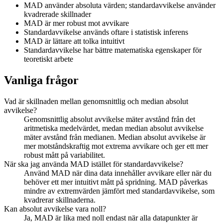
MAD använder absoluta värden; standardavvikelse använder
kvadrerade skillnader
MAD är mer robust mot avvikare
Standardavvikelse används oftare i statistisk inferens
MAD är lättare att tolka intuitivt
Standardavvikelse har bättre matematiska egenskaper för
teoretiskt arbete
Vanliga frågor
Vad är skillnaden mellan genomsnittlig och median absolut
avvikelse?
Genomsnittlig absolut avvikelse mäter avstånd från det
aritmetiska medelvärdet, medan median absolut avvikelse
mäter avstånd från medianen. Median absolut avvikelse är
mer motståndskraftig mot extrema avvikare och ger ett mer
robust mått på variabilitet.
När ska jag använda MAD istället för standardavvikelse?
Använd MAD när dina data innehåller avvikare eller när du
behöver ett mer intuitivt mått på spridning. MAD påverkas
mindre av extremvärden jämfört med standardavvikelse, som
kvadrerar skillnaderna.
Kan absolut avvikelse vara noll?
Ja, MAD är lika med noll endast när alla datapunkter är