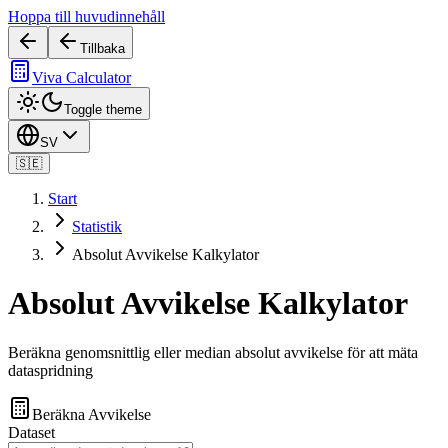
Hoppa till huvudinnehåll
Tillbaka
Viva Calculator
Toggle theme
SV
🇸🇪
Start
Statistik
Absolut Avvikelse Kalkylator
Absolut Avvikelse Kalkylator
Beräkna genomsnittlig eller median absolut avvikelse för att mäta
dataspridning
Beräkna Avvikelse
Dataset