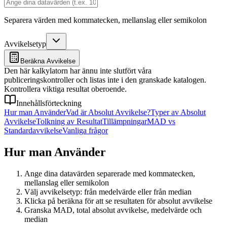
Separera värden med kommatecken, mellanslag eller semikolon
Avvikelsetyp
Beräkna Avvikelse
Den här kalkylatorn har ännu inte slutfört våra
publiceringskontroller och listas inte i den granskade katalogen.
Kontrollera viktiga resultat oberoende.
Innehållsförteckning
Hur man Använder
Vad är Absolut Avvikelse?
Typer av Absolut
Avvikelse
Tolkning av Resultat
Tillämpningar
MAD vs
Standardavvikelse
Vanliga frågor
Hur man Använder
Ange dina datavärden separerade med kommatecken,
mellanslag eller semikolon
Välj avvikelsetyp: från medelvärde eller från median
Klicka på beräkna för att se resultaten för absolut avvikelse
Granska MAD, total absolut avvikelse, medelvärde och
median