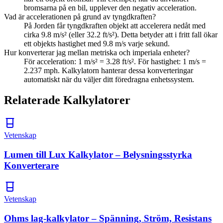
bromsarna på en bil, upplever den negativ acceleration.
Vad är accelerationen på grund av tyngdkraften?
På Jorden får tyngdkraften objekt att accelerera nedåt med
cirka 9.8 m/s² (eller 32.2 ft/s²). Detta betyder att i fritt fall ökar
ett objekts hastighet med 9.8 m/s varje sekund.
Hur konverterar jag mellan metriska och imperiala enheter?
För acceleration: 1 m/s² = 3.28 ft/s². För hastighet: 1 m/s =
2.237 mph. Kalkylatorn hanterar dessa konverteringar
automatiskt när du väljer ditt föredragna enhetssystem.
Relaterade Kalkylatorer
Vetenskap
Lumen till Lux Kalkylator – Belysningsstyrka
Konverterare
Vetenskap
Ohms lag-kalkylator – Spänning, Ström, Resistans