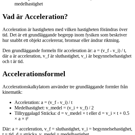
medelhastighet
Vad är Acceleration?
Acceleration är hastigheten med vilken hastigheten förändras över
tid. Det är ett grundläggande begrepp inom fysiken som beskriver
hur snabbt ett objekt accelererar, bromsar eller ändrar riktning.
Den grundläggande formeln för acceleration är: a = (v_f - v_i) / t,
där a är acceleration, v_f är sluthastighet, v_i är begynnelsehastighet
och t är tid.
Accelerationsformel
Accelerationskalkylatorn använder tre grundläggande formler från
kinematik:
Acceleration: a = (v_f - v_i) / t
Medelhastighet: v_medel = (v_i + v_f) / 2
Tillryggalagd Sträcka: d = v_medel × t eller d = v_i × t + 0.5
× a × t²
Där: a = acceleration, v_f = sluthastighet, v_i = begynnelsehastighet,
t = tid, d = sträcka, v_medel = medelhastighet