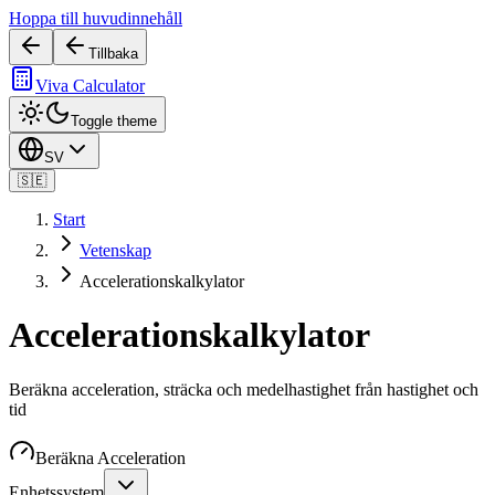
Hoppa till huvudinnehåll
Tillbaka
Viva Calculator
Toggle theme
SV
🇸🇪
Start
Vetenskap
Accelerationskalkylator
Accelerationskalkylator
Beräkna acceleration, sträcka och medelhastighet från hastighet och
tid
Beräkna Acceleration
Enhetssystem