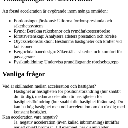
Att förstå acceleration är avgörande inom många områden:
Fordonsingenjörskonst: Utforma fordonsprestanda och
säkerhetssystem
Rymd: Beräkna raketbanor och rymdfarkostersrörelse
Idrottsvetenskap: Analysera atleters prestation och rörelse
Olycksrekonstruktion: Bestämma hastigheter och krafter vid
kollisioner
Bergochdalbanedesign: Säkerställa säkerhet och komfort för
passagerare
Fysikutbildning: Undervisa grundläggande rörelsebegrepp
Vanliga frågor
Vad är skillnaden mellan acceleration och hastighet?
Hastighet är hastigheten för positionsförändring (hur snabbt
du rör dig), medan acceleration är hastigheten för
hastighetsförändring (hur snabbt din hastighet förändras). Du
kan ha hög hastighet men noll acceleration om du rör dig med
konstant hastighet.
Kan acceleration vara negativ?
Ja, negativ acceleration (även kallad inbromsning) inträffar
när ett objekt bromsar. Till exempel, när du använder