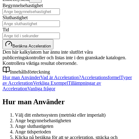
Begynnelsehastighet
Sluthastighet
Tid
Beräkna Acceleration
Den här kalkylatorn har ännu inte slutfört våra
publiceringskontroller och listas inte i den granskade katalogen.
Kontrollera viktiga resultat oberoende.
Innehållsförteckning
Hur man Använder
Vad är Acceleration?
Accelerationsformel
Typer
av Acceleration
Verkliga Exempel
Tillämpningar av
Acceleration
Vanliga frågor
Hur man Använder
Välj ditt enhetssystem (metriskt eller imperialt)
Ange begynnelsehastigheten
Ange sluthastigeten
Ange tidsperioden
Klicka på beräkna för att se acceleration, sträcka och