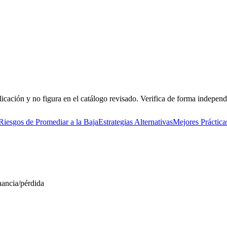
icación y no figura en el catálogo revisado. Verifica de forma independi
Riesgos de Promediar a la Baja
Estrategias Alternativas
Mejores Práctica
nancia/pérdida