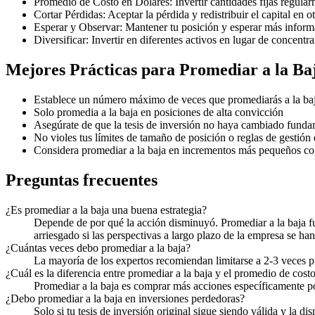
Promedio de Costo en Dólares: Invertir cantidades fijas regular
Cortar Pérdidas: Aceptar la pérdida y redistribuir el capital en o
Esperar y Observar: Mantener tu posición y esperar más infor
Diversificar: Invertir en diferentes activos en lugar de concentr
Mejores Prácticas para Promediar a la Ba
Establece un número máximo de veces que promediarás a la ba
Solo promedia a la baja en posiciones de alta convicción
Asegúrate de que la tesis de inversión no haya cambiado fund
No violes tus límites de tamaño de posición o reglas de gestión 
Considera promediar a la baja en incrementos más pequeños co
Preguntas frecuentes
¿Es promediar a la baja una buena estrategia?
Depende de por qué la acción disminuyó. Promediar a la baja f
arriesgado si las perspectivas a largo plazo de la empresa se han
¿Cuántas veces debo promediar a la baja?
La mayoría de los expertos recomiendan limitarse a 2-3 veces pr
¿Cuál es la diferencia entre promediar a la baja y el promedio de cost
Promediar a la baja es comprar más acciones específicamente porq
¿Debo promediar a la baja en inversiones perdedoras?
Solo si tu tesis de inversión original sigue siendo válida y la