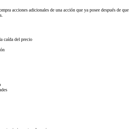
 compra acciones adicionales de una acción que ya posee después de que
a.
a caída del precio
ión
o
ades