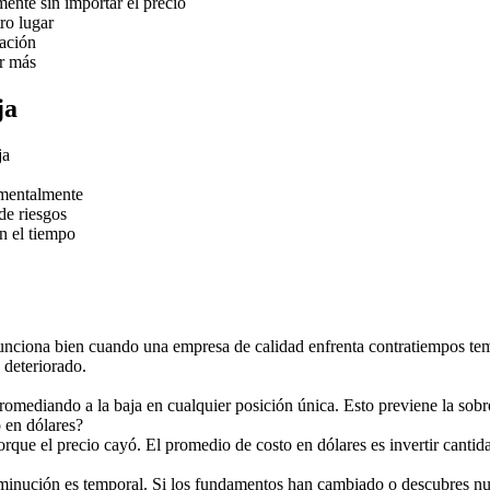
mente sin importar el precio
tro lugar
mación
ar más
ja
ja
amentalmente
de riesgos
n el tiempo
unciona bien cuando una empresa de calidad enfrenta contratiempos te
 deteriorado.
omediando a la baja en cualquier posición única. Esto previene la sobre
o en dólares?
ue el precio cayó. El promedio de costo en dólares es invertir cantidade
 disminución es temporal. Si los fundamentos han cambiado o descubres 