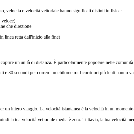
velocità e velocità vettoriale hanno significati distinti in fisica:
o veloce)
dine che direzione
linea retta dall'inizio alla fine)
r coprire un'unità di distanza. È particolarmente popolare nelle comunità 
e 30 secondi per correre un chilometro. I corridori più lenti hanno valor
 per un intero viaggio. La velocità istantanea è la velocità in un moment
quindi la tua velocità vettoriale media è zero. Tuttavia, la tua velocità m