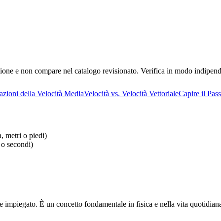
ione e non compare nel catalogo revisionato. Verifica in modo indipenden
azioni della Velocità Media
Velocità vs. Velocità Vettoriale
Capire il Pas
a, metri o piedi)
i o secondi)
tale impiegato. È un concetto fondamentale in fisica e nella vita quotid