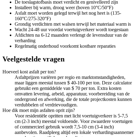
De toeslagstofbasis moet verdicht en genivelleerd zijn
Installeer bij warm, droog weer (boven 10°C/50°F)
Asfalt moet worden gelegd terwijl het nog heet is (135-
160°C/275-320°F)
Grondig verdichten met walsen terwijl het materiaal warm is
Wacht 24-48 uur voordat voertuigverkeer wordt toegestaan
Afdichten na 6-12 maanden verlengt de levensduur van de
verharding
Regelmatig onderhoud voorkomt kostbare reparaties
Veelgestelde vragen
Hoeveel kost asfalt per ton?
Asfaltprijzen variëren per regio en marktomstandigheden,
maar liggen meestal tussen $ 40-100 per ton. Deze calculator
gebruikt een gemiddelde van $ 70 per ton. Extra kosten
omvatten levering, arbeid, apparatuur, voorbereiding van de
ondergrond en afwerking, die de totale projectkosten kunnen
verdubbelen of verdrievoudigen.
Hoe dik moet mijn asfalten oprit zijn?
Voor residentiële opritten met licht voertuigverkeer is 5-7,5
cm (2-3 inch) meestal voldoende. Voor zwaardere voertuigen
of commercieel gebruik wordt 7,5-10 cm (3-4 inch)
aanbevolen. Raadpleeg altijd een lokale verhardingsaannemer