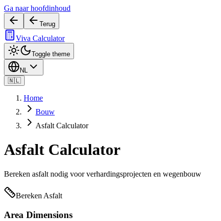
Ga naar hoofdinhoud
Terug
Viva Calculator
Toggle theme
NL
🇳🇱
Home
Bouw
Asfalt Calculator
Asfalt Calculator
Bereken asfalt nodig voor verhardingsprojecten en wegenbouw
Bereken Asfalt
Area Dimensions