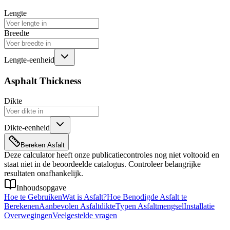
Lengte
Breedte
Lengte-eenheid
Asphalt Thickness
Dikte
Dikte-eenheid
Bereken Asfalt
Deze calculator heeft onze publicatiecontroles nog niet voltooid en
staat niet in de beoordeelde catalogus. Controleer belangrijke
resultaten onafhankelijk.
Inhoudsopgave
Hoe te Gebruiken
Wat is Asfalt?
Hoe Benodigde Asfalt te
Berekenen
Aanbevolen Asfaltdikte
Typen Asfaltmengsel
Installatie
Overwegingen
Veelgestelde vragen