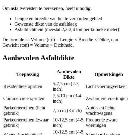
Om asfaltvereisten te berekenen, heeft u nodig:
Lengte en breedte van het te verharden gebied
Gewenste dikte van de asfaltlaag
Asfaltdichtheid (meestal 2,3-2,4 ton per kubieke meter)
De formule is: Volume (m³) = Lengte × Breedte × Dikte, dan
Gewicht (ton) = Volume × Dichtheid.
Aanbevolen Asfaltdikte
Aanbevolen
Toepassing
Opmerkingen
Dikte
5-7,5 cm (2-3
Residentiële opritten
Licht voertuigverkeer
inch)
7,5-10 cm (3-4
Commerciële opritten
Zwaardere voertuigen
inch)
Parkeerterreinen (licht
Auto's en lichte
7,5 cm (3 inch)
gebruik)
vrachtwagens
Parkeerterreinen (zwaar
10-12,5 cm (4-5
Frequente zware
gebruik)
inch)
voertuigen
10-12,5 cm (4-5
Wegen (residentieel)
Standaard verkeer