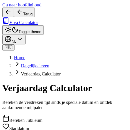
Ga naar hoofdinhoud
Terug
Viva Calculator
Toggle theme
NL
🇳🇱
Home
Dagelijks leven
Verjaardag Calculator
Verjaardag Calculator
Bereken de verstreken tijd sinds je speciale datum en ontdek
aankomende mijlpalen
Bereken Jubileum
Startdatum