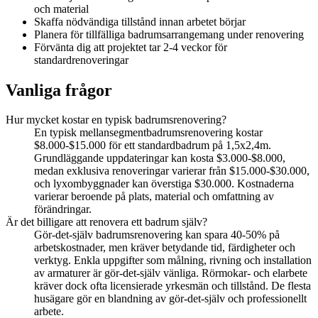
och material
Skaffa nödvändiga tillstånd innan arbetet börjar
Planera för tillfälliga badrumsarrangemang under renovering
Förvänta dig att projektet tar 2-4 veckor för
standardrenoveringar
Vanliga frågor
Hur mycket kostar en typisk badrumsrenovering?
En typisk mellansegmentbadrumsrenovering kostar
$8.000-$15.000 för ett standardbadrum på 1,5x2,4m.
Grundläggande uppdateringar kan kosta $3.000-$8.000,
medan exklusiva renoveringar varierar från $15.000-$30.000,
och lyxombyggnader kan överstiga $30.000. Kostnaderna
varierar beroende på plats, material och omfattning av
förändringar.
Är det billigare att renovera ett badrum själv?
Gör-det-själv badrumsrenovering kan spara 40-50% på
arbetskostnader, men kräver betydande tid, färdigheter och
verktyg. Enkla uppgifter som målning, rivning och installation
av armaturer är gör-det-själv vänliga. Rörmokar- och elarbete
kräver dock ofta licensierade yrkesmän och tillstånd. De flesta
husägare gör en blandning av gör-det-själv och professionellt
arbete.