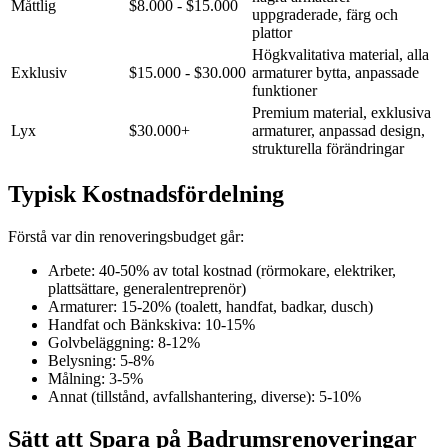
Måttlig
$8.000 - $15.000
uppgraderade, färg och
plattor
Högkvalitativa material, alla
Exklusiv
$15.000 - $30.000
armaturer bytta, anpassade
funktioner
Premium material, exklusiva
Lyx
$30.000+
armaturer, anpassad design,
strukturella förändringar
Typisk Kostnadsfördelning
Förstå var din renoveringsbudget går:
Arbete: 40-50% av total kostnad (rörmokare, elektriker,
plattsättare, generalentreprenör)
Armaturer: 15-20% (toalett, handfat, badkar, dusch)
Handfat och Bänkskiva: 10-15%
Golvbeläggning: 8-12%
Belysning: 5-8%
Målning: 3-5%
Annat (tillstånd, avfallshantering, diverse): 5-10%
Sätt att Spara på Badrumsrenoveringar