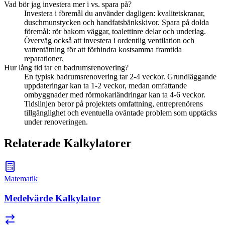
Vad bör jag investera mer i vs. spara på?
Investera i föremål du använder dagligen: kvalitetskranar,
duschmunstycken och handfatsbänkskivor. Spara på dolda
föremål: rör bakom väggar, toalettinre delar och underlag.
Överväg också att investera i ordentlig ventilation och
vattentätning för att förhindra kostsamma framtida
reparationer.
Hur lång tid tar en badrumsrenovering?
En typisk badrumsrenovering tar 2-4 veckor. Grundläggande
uppdateringar kan ta 1-2 veckor, medan omfattande
ombyggnader med rörmokariändringar kan ta 4-6 veckor.
Tidslinjen beror på projektets omfattning, entreprenörens
tillgänglighet och eventuella oväntade problem som upptäcks
under renoveringen.
Relaterade Kalkylatorer
Matematik
Medelvärde Kalkylator