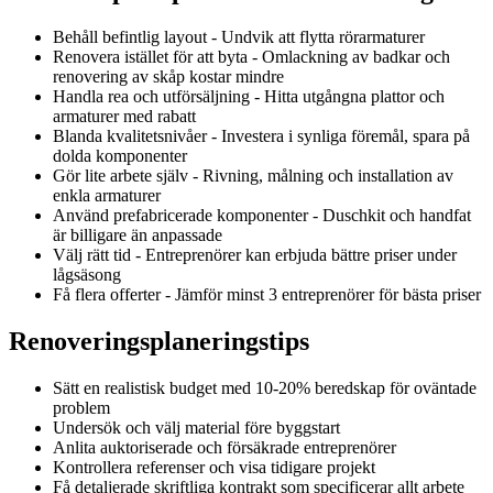
Behåll befintlig layout - Undvik att flytta rörarmaturer
Renovera istället för att byta - Omlackning av badkar och
renovering av skåp kostar mindre
Handla rea och utförsäljning - Hitta utgångna plattor och
armaturer med rabatt
Blanda kvalitetsnivåer - Investera i synliga föremål, spara på
dolda komponenter
Gör lite arbete själv - Rivning, målning och installation av
enkla armaturer
Använd prefabricerade komponenter - Duschkit och handfat
är billigare än anpassade
Välj rätt tid - Entreprenörer kan erbjuda bättre priser under
lågsäsong
Få flera offerter - Jämför minst 3 entreprenörer för bästa priser
Renoveringsplaneringstips
Sätt en realistisk budget med 10-20% beredskap för oväntade
problem
Undersök och välj material före byggstart
Anlita auktoriserade och försäkrade entreprenörer
Kontrollera referenser och visa tidigare projekt
Få detaljerade skriftliga kontrakt som specificerar allt arbete