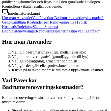
publiceringskontroller och listas inte i den granskade katalogen.
Kontrollera viktiga resultat oberoende.
Innehållsförteckning
Hur man Använder
Vad Påverkar Badrumsrenoveringskostnader?
Genomsnittliga Kostnader per Renoveringsnivå
Typisk
Kostnadsfördelning
Sätt att Spara på
Badrumsrenoveringar
Renoveringsplaneringstips
Vanliga frågor
Hur man Använder
Välj din badrumsstorlek (liten, mellan eller stor)
Välj din renoveringsnivå (grundläggande till lyx)
Välj golvbeläggning, armaturer och finish
Välj gör-det-själv eller professionellt arbete
Klicka på beräkna för att se din totala uppskattade kostnad
Vad Påverkar
Badrumsrenoveringskostnader?
Badrumsrenoveringskostnader varierar kraftigt baserat på flera
nyckelfaktorer:
Storlek på badrummet - Större utrymmen kräver mer material