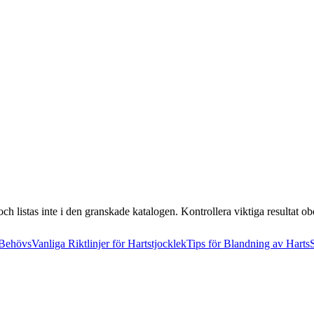
och listas inte i den granskade katalogen. Kontrollera viktiga resultat o
 Behövs
Vanliga Riktlinjer för Hartstjocklek
Tips för Blandning av Harts