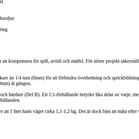
dd
 husdjur
ring
t kompensera för spill, avfall och mätfel. För större projekt säkerställe
ockare än 1/4 tum (6mm) för att förhindra överhettning och sprickbildning
50mm) åt gången.
ch härdare (Del B). Ett 1:1-förhållande betyder lika delar av varje, med
rhållanden.
r att 1 liter harts väger cirka 1,1-1,2 kg. Det är dock bäst att mäta eft