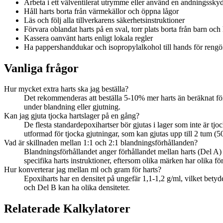
Arbeta i ett välventilerat utrymme eller använd en andningssky
Håll harts borta från värmekällor och öppna lågor
Läs och följ alla tillverkarens säkerhetsinstruktioner
Förvara oblandat harts på en sval, torr plats borta från barn och
Kassera oanvänt harts enligt lokala regler
Ha pappershanddukar och isopropylalkohol till hands för rengö
Vanliga frågor
Hur mycket extra harts ska jag beställa?
Det rekommenderas att beställa 5-10% mer harts än beräknat för at
under blandning eller gjutning.
Kan jag gjuta tjocka hartslager på en gång?
De flesta standardepoxihartser bör gjutas i lager som inte är tj
utformad för tjocka gjutningar, som kan gjutas upp till 2 tum (
Vad är skillnaden mellan 1:1 och 2:1 blandningsförhållanden?
Blandningsförhållandet anger förhållandet mellan harts (Del A) o
specifika harts instruktioner, eftersom olika märken har olika fö
Hur konverterar jag mellan ml och gram för harts?
Epoxiharts har en densitet på ungefär 1,1-1,2 g/ml, vilket betyde
och Del B kan ha olika densiteter.
Relaterade Kalkylatorer