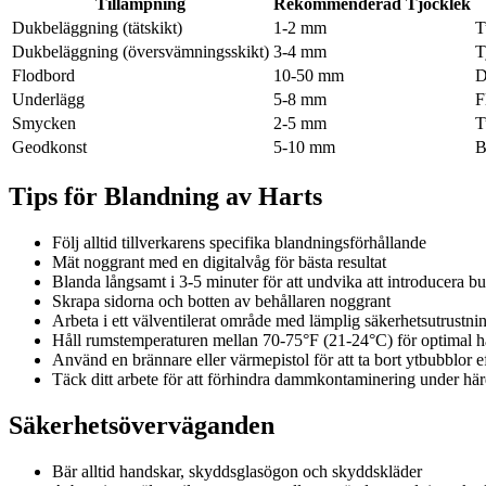
Tillämpning
Rekommenderad Tjocklek
Dukbeläggning (tätskikt)
1-2 mm
T
Dukbeläggning (översvämningsskikt)
3-4 mm
T
Flodbord
10-50 mm
D
Underlägg
5-8 mm
F
Smycken
2-5 mm
T
Geodkonst
5-10 mm
B
Tips för Blandning av Harts
Följ alltid tillverkarens specifika blandningsförhållande
Mät noggrant med en digitalvåg för bästa resultat
Blanda långsamt i 3-5 minuter för att undvika att introducera b
Skrapa sidorna och botten av behållaren noggrant
Arbeta i ett välventilerat område med lämplig säkerhetsutrustni
Håll rumstemperaturen mellan 70-75°F (21-24°C) för optimal 
Använd en brännare eller värmepistol för att ta bort ytbubblor e
Täck ditt arbete för att förhindra dammkontaminering under hä
Säkerhetsöverväganden
Bär alltid handskar, skyddsglasögon och skyddskläder