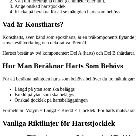
Välj din föredragna enhet (centimeter eller tum)
Ange önskad hartstjocklek
Klicka på beräkna för att se mängden harts som behövs
Vad är Konstharts?
Konstharts, även känd som epoxiharts, är en tvåkomponents flytande po
smyckestillverkning och dekorativa föremål.
Hartset består av två komponenter: Del A (harts) och Del B (härdare). 
Hur Man Beräknar Harts Som Behövs
För att beräkna mängden harts som behövs behöver du tre mätningar:
Längd på ytan som ska beläggs
Bredd på ytan som ska beläggs
Önskad tjocklek på hartsbeläggningen
Formeln är: Volym = Längd × Bredd × Tjocklek. För harts motsvarar 1
Vanliga Riktlinjer för Hartstjocklek