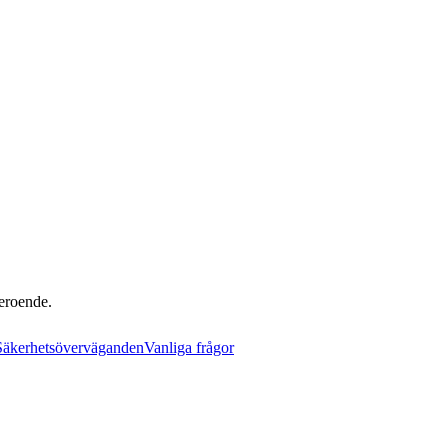
beroende.
Säkerhetsöverväganden
Vanliga frågor