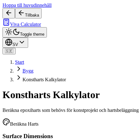
Hoppa till huvudinnehåll
Tillbaka
Viva Calculator
Toggle theme
SV
🇸🇪
Start
Bygg
Konstharts Kalkylator
Konstharts Kalkylator
Beräkna epoxiharts som behövs för konstprojekt och hartsbeläggning
Beräkna Harts
Surface Dimensions