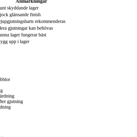
Anmärkningar
unt skyddande lager
jock glänsande finish
jupgjutningsharts rekommenderas
lera gjutningar kan behövas
unna lager fungerar bäst
ygg upp i lager
ubblor
ng
härdning
fter gjutning
rdning