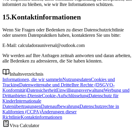
informiert zu bleiben, wie wir Ihre Informationen schützen.
15
.
Kontaktinformationen
Wenn Sie Fragen oder Bedenken zu dieser Datenschutzrichtlinie
oder unseren Datenpraktiken haben, kontaktieren Sie uns bitte:
E-Mail: calculadorauniversal@outlook.com
Wir werden auf Ihre Anfragen zeitnah antworten und daran arbeiten,
alle Bedenken zu adressieren, die Sie haben könnten.
Inhaltsverzeichnis
Informationen, die wir sammeln
Nutzungsdaten
Cookies und
Tracking
Datenweitergabe und Dritte
Ihre Rechte (DSGVO-
Konformität)
Datensicherheit
Einwilligungsverwaltung
Werbung und
Drittanbieter-Dienste
Cookie-Aufschlüsselung
Datenschutz für
Kinder
Internationale
Datenübertragungen
Datenaufbewahrung
Datenschutzrechte in
Kalifornien (CCPA)
Änderungen dieser
Richtlinie
Kontaktinformationen
Viva Calculator