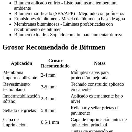
Bitumen aplicado en frío - Listo para usar a temperatura
ambiente
Bitumen modificado (SBS/APP) - Mejorado con polímeros
Emulsiones de bitumen - Mezcla de bitumen a base de agua
Membranas bituminosas - Láminas prefabricadas con
recubrimiento de bitumen
Bitumen oxidado - Soplado con aire para aumentar dureza
Grosor Recomendado de Bitumen
Grosor
Aplicación
Notas
Recomendado
Membrana
Múltiples capas para
2-4 mm
impermeabilizante
protección mejorada
Revestimiento
Techado construido aplicado
3-5 mm
techo plano
en caliente
Impermeabilización
Aplicado externamente bajo
2-3 mm
sótano
nivel
Rellenar y sellar grietas en
Sellado de grietas
5-8 mm
pavimento
Capa de
Capa de imprimación antes de
0.5-1 mm
imprimación
aplicación principal
Juntas de expansión en