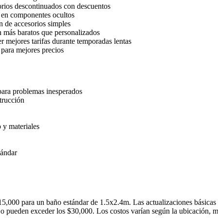
orios descontinuados con descuentos
ra en componentes ocultos
n de accesorios simples
n más baratos que personalizados
 mejores tarifas durante temporadas lentas
 para mejores precios
para problemas inesperados
trucción
o y materiales
tándar
5,000 para un baño estándar de 1.5x2.4m. Las actualizaciones básicas 
o pueden exceder los $30,000. Los costos varían según la ubicación, ma