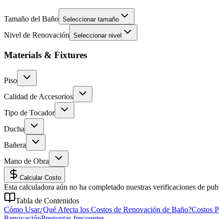
Tamaño del Baño
Seleccionar tamaño
Nivel de Renovación
Seleccionar nivel
Materials & Fixtures
Piso
Calidad de Accesorios
Tipo de Tocador
Ducha
Bañera
Mano de Obra
Calcular Costo
Esta calculadora aún no ha completado nuestras verificaciones de publ
Tabla de Contenidos
Cómo Usar
¿Qué Afecta los Costos de Renovación de Baño?
Costos P
Renovación
Preguntas frecuentes