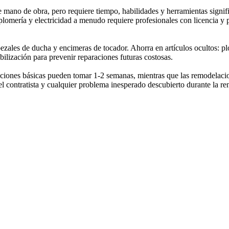
no de obra, pero requiere tiempo, habilidades y herramientas signific
plomería y electricidad a menudo requiere profesionales con licencia y 
abezales de ducha y encimeras de tocador. Ahorra en artículos ocultos: p
ilización para prevenir reparaciones futuras costosas.
aciones básicas pueden tomar 1-2 semanas, mientras que las remodelac
l contratista y cualquier problema inesperado descubierto durante la re