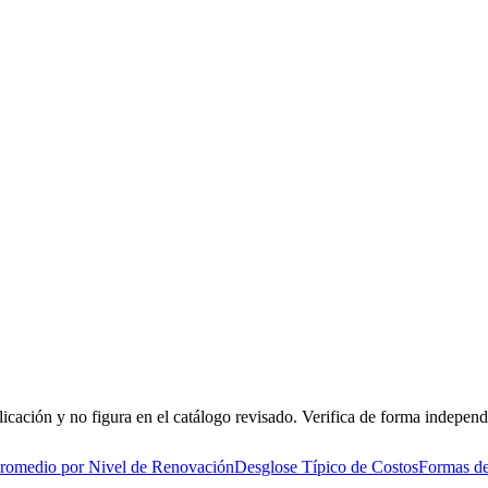
icación y no figura en el catálogo revisado. Verifica de forma independi
romedio por Nivel de Renovación
Desglose Típico de Costos
Formas de