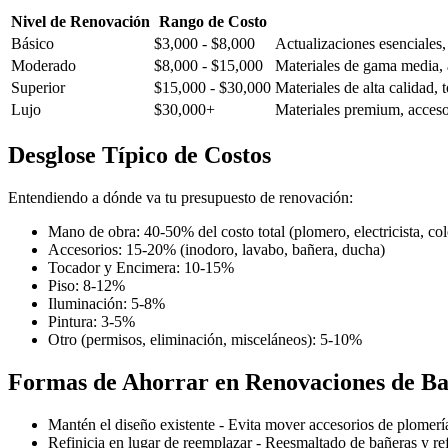
Nivel de Renovación
Rango de Costo
Básico
$3,000 - $8,000
Actualizaciones esenciales
Moderado
$8,000 - $15,000
Materiales de gama media, 
Superior
$15,000 - $30,000
Materiales de alta calidad, 
Lujo
$30,000+
Materiales premium, accesor
Desglose Típico de Costos
Entendiendo a dónde va tu presupuesto de renovación:
Mano de obra: 40-50% del costo total (plomero, electricista, col
Accesorios: 15-20% (inodoro, lavabo, bañera, ducha)
Tocador y Encimera: 10-15%
Piso: 8-12%
Iluminación: 5-8%
Pintura: 3-5%
Otro (permisos, eliminación, misceláneos): 5-10%
Formas de Ahorrar en Renovaciones de B
Mantén el diseño existente - Evita mover accesorios de plomerí
Refinicia en lugar de reemplazar - Reesmaltado de bañeras y re