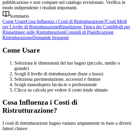
pubblicazione e non compare nel catalogo revisionato. Verifica in
modo indipendente i risultati importanti.
Sommario
Come Usare
Cosa Influenza i Costi di Ristrutturazione?
Costi Medi
per Livello di Ristrutturazione
Ripartizione Tipica dei Costi
Modi per
Risparmiare sulle Ristrutturazioni
Consigli di Pianificazione
Ristrutturazione
Domande frequenti
Come Usare
Seleziona le dimensioni del tuo bagno (piccolo, medio o
grande)
Scegli il livello di ristrutturazione (base a lusso)
Seleziona pavimentazione, accessori e finiture
Scegli manodopera fai-da-te o professionale
Clicca su calcola per vedere il costo totale stimato
Cosa Influenza i Costi di
Ristrutturazione?
I costi di ristrutturazione bagno variano ampiamente in base a diversi
fattori chiave: