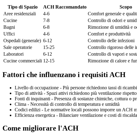
Tipo di Spazio
ACH Raccomandato
Scopo
Aree residenziali
4-6
Comfort generale e qualità
Cucine
7-8
Controllo di odori e umid
Bagni
6-8
Rimozione di umidità e o
Uffici
4-6
Comfort e produttività
Ospedali (generale)
6-12
Controllo delle infezioni
Sale operatorie
15-25
Controllo rigoroso delle i
Laboratori
6-12
Controllo di vapori e sos
Cucine commerciali
12-15
Rimozione di calore e f
Fattori che influenzano i requisiti ACH
Livello di occupazione - Più persone richiedono tassi di ricambi
Tipo di attività - Spazi attivi richiedono più ventilazione rispetto
Fonti di inquinanti - Presenza di sostanze chimiche, cottura o pro
Clima - Necessità di controllo di temperatura e umidità
Codici edilizi - Le normative locali possono imporre un ACH 
Efficienza energetica - Bilanciare ventilazione e costi di risca
Come migliorare l'ACH