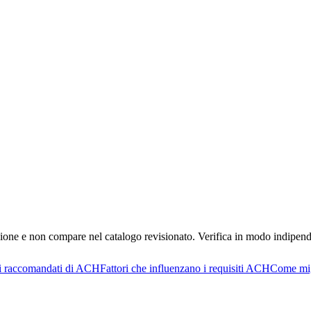
ione e non compare nel catalogo revisionato. Verifica in modo indipenden
i raccomandati di ACH
Fattori che influenzano i requisiti ACH
Come mig