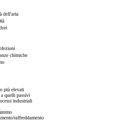
 dell'aria
ità
dori
nfezioni
tanze chimiche
umo
o più elevati
 a quelli passivi
cessi industriali
minimo
ldamento/raffreddamento