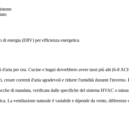
istente
iato
o di energia (ERV) per efficienza energetica
i d'aria per ora. Cucine e bagni dovrebbero avere tassi più alti (6-8 AC
creare correnti d'aria sgradevoli e ridurre l'umidità durante l'inverno. 
bocche di mandata, verificata dalle specifiche del sistema HVAC o misu
ca. La ventilazione naturale è variabile e dipende da vento, differenze di