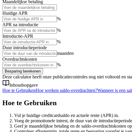
Maandelijkse betaling
Huidige APR
%
APR na introductie
%
Introductie-APR
%
Duur introductieperiode
maanden
Overdrachtskosten
%
Besparing berekenen
Deze calculator heeft onze publicatiecontroles nog niet voltooid en sta
Inhoudsopgave
Hoe te Gebruiken
Hoe werken saldo-overdrachten?
Wanneer is een sal
Hoe te Gebruiken
Vul je huidige creditcardsaldo en actuele rente (APR) in.
Voeg de promotionele intrest, de duur van de introductieperiode
Geef je maandelijkse betaling en de saldo-overdrachtskosten op
Controleer aflostermijn, totale rente en besparing voordat je van