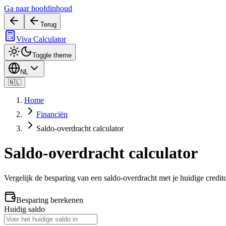
Ga naar hoofdinhoud
Terug
Viva Calculator
Toggle theme
NL
🇳🇱
Home
Financiën
Saldo-overdracht calculator
Saldo-overdracht calculator
Vergelijk de besparing van een saldo-overdracht met je huidige credit
Besparing berekenen
Huidig saldo