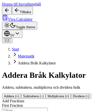
Hoppa till huvudinnehåll
Tillbaka
Viva Calculator
Toggle theme
SV
🇸🇪
Start
Matematik
Addera Bråk Kalkylator
Addera Bråk Kalkylator
Addera, subtrahera, multiplicera och dividera bråk
Addera (+)
Subtrahera (−)
Multiplicera (×)
Dividera (÷)
Add Fractions
First Fraction