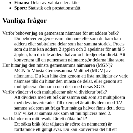
Finans:
Delar av valuta eller aktier
Sport:
Statistik och prestationsmått
Vanliga frågor
Varför behöver jag en gemensam nämnare för att addera bråk?
Du behöver en gemensam nämnare eftersom du bara kan
addera eller subtrahera delar som har samma storlek. Precis
som du inte kan addera 2 äpplen och 3 apelsiner för att få 5
äpplen, kan du inte addera halvor och tredjedelar direkt. Att
konvertera till en gemensam nämnare gör delarna lika stora.
Hur hittar jag den minsta gemensamma nämnaren (MGN)?
MGN är Minsta Gemensamma Multipel (MGM) av
nämnarna. Du kan hitta den genom att lista multiplar av varje
nämnare tills du hittar den minsta de delar, eller genom att
multiplicera nämnarna och dela med deras SGD.
Varför vänder vi och multiplicerar när vi dividerar bråk?
Att dividera med ett bråk är samma sak som att multiplicera
med dess inverterade. Till exempel är att dividera med 1/2
samma sak som att fråga 'hur många halvor finns det i detta
tal?' vilket är samma sak som att multiplicera med 2.
Vad händer om mitt resultat är ett oäkta bråk?
Ett oäkta bråk (där täljaren är större än nämnaren) är
fortfarande ett giltigt svar. Du kan konvertera det till ett