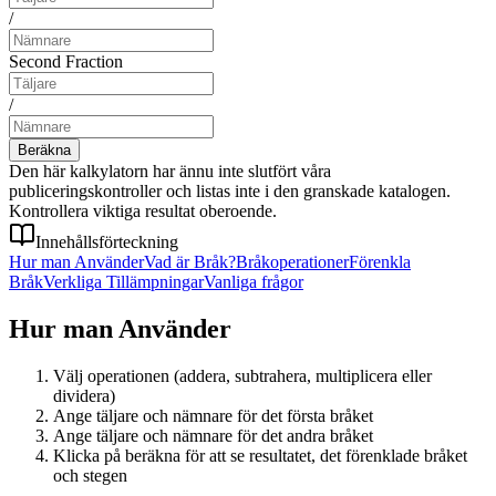
/
Second Fraction
/
Beräkna
Den här kalkylatorn har ännu inte slutfört våra
publiceringskontroller och listas inte i den granskade katalogen.
Kontrollera viktiga resultat oberoende.
Innehållsförteckning
Hur man Använder
Vad är Bråk?
Bråkoperationer
Förenkla
Bråk
Verkliga Tillämpningar
Vanliga frågor
Hur man Använder
Välj operationen (addera, subtrahera, multiplicera eller
dividera)
Ange täljare och nämnare för det första bråket
Ange täljare och nämnare för det andra bråket
Klicka på beräkna för att se resultatet, det förenklade bråket
och stegen