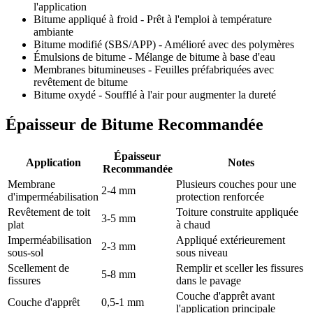
l'application
Bitume appliqué à froid - Prêt à l'emploi à température
ambiante
Bitume modifié (SBS/APP) - Amélioré avec des polymères
Émulsions de bitume - Mélange de bitume à base d'eau
Membranes bitumineuses - Feuilles préfabriquées avec
revêtement de bitume
Bitume oxydé - Soufflé à l'air pour augmenter la dureté
Épaisseur de Bitume Recommandée
Épaisseur
Application
Notes
Recommandée
Membrane
Plusieurs couches pour une
2-4 mm
d'imperméabilisation
protection renforcée
Revêtement de toit
Toiture construite appliquée
3-5 mm
plat
à chaud
Imperméabilisation
Appliqué extérieurement
2-3 mm
sous-sol
sous niveau
Scellement de
Remplir et sceller les fissures
5-8 mm
fissures
dans le pavage
Couche d'apprêt avant
Couche d'apprêt
0,5-1 mm
l'application principale