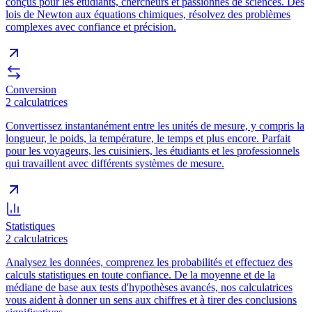
conçus pour les étudiants, chercheurs et passionnés de sciences. Des
lois de Newton aux équations chimiques, résolvez des problèmes
complexes avec confiance et précision.
Conversion
2
calculatrices
Convertissez instantanément entre les unités de mesure, y compris la
longueur, le poids, la température, le temps et plus encore. Parfait
pour les voyageurs, les cuisiniers, les étudiants et les professionnels
qui travaillent avec différents systèmes de mesure.
Statistiques
2
calculatrices
Analysez les données, comprenez les probabilités et effectuez des
calculs statistiques en toute confiance. De la moyenne et de la
médiane de base aux tests d'hypothèses avancés, nos calculatrices
vous aident à donner un sens aux chiffres et à tirer des conclusions