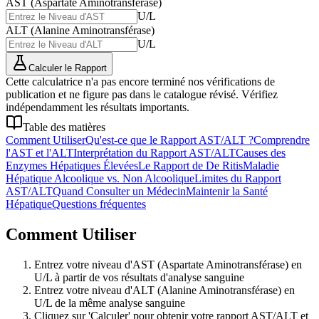
AST (Aspartate Aminotransférase)
U/L
ALT (Alanine Aminotransférase)
U/L
Calculer le Rapport
Cette calculatrice n'a pas encore terminé nos vérifications de
publication et ne figure pas dans le catalogue révisé. Vérifiez
indépendamment les résultats importants.
Table des matières
Comment Utiliser
Qu'est-ce que le Rapport AST/ALT ?
Comprendre
l'AST et l'ALT
Interprétation du Rapport AST/ALT
Causes des
Enzymes Hépatiques Élevées
Le Rapport de De Ritis
Maladie
Hépatique Alcoolique vs. Non Alcoolique
Limites du Rapport
AST/ALT
Quand Consulter un Médecin
Maintenir la Santé
Hépatique
Questions fréquentes
Comment Utiliser
Entrez votre niveau d'AST (Aspartate Aminotransférase) en
U/L à partir de vos résultats d'analyse sanguine
Entrez votre niveau d'ALT (Alanine Aminotransférase) en
U/L de la même analyse sanguine
Cliquez sur 'Calculer' pour obtenir votre rapport AST/ALT et