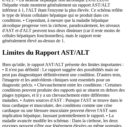
l'hépatite virale montrent généralement un rapport AST/ALT
inférieur à 1, l'ALT étant l'enzyme la plus élevée. Ce schéma reflète
le type de lésion cellulaire hépatique qui se produit dans ces
conditions. • Cependant, à mesure que la maladie hépatique
alcoolique progresse vers la cirrhose, paradoxalement, les niveaux
d'AST et d'ALT peuvent tous deux diminuer (car il reste moins de
cellules hépatiques fonctionnelles), mais le rapport reste
généralement élevé au-dessus de 1.
Limites du Rapport AST/ALT
Bien qu'utile, le rapport AST/ALT présente des limites importantes :
• Il n'est pas définitif : Le rapport suggère des possibilités mais ne
peut pas diagnostiquer définitivement une condition. D'autres tests,
l'imagerie et les antécédents cliniques sont essentiels pour un
diagnostic précis. • Chevauchement entre les conditions : Certaines
conditions peuvent produire des rapports qui se situent en dehors des
plages typiques, et il y a un chevauchement entre différentes
maladies. • Autres sources d'AST : Puisque l'AST se trouve dans le
tissu cardiaque et musculaire, des conditions comme une crise
cardiaque ou une blessure musculaire peuvent élever l'AST sans
implication hépatique, faussant potentiellement le rapport. • La
maladie avancée modifie les schémas : Dans la cirrhose, les deux
enzymes peuvent n'être que légèrement élevées ou même normales,