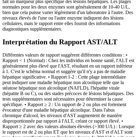
fait un marqueur plus spécifique des lésions hépatiques. Les plages
normales pour les deux enzymes sont généralement de 10-40 U/L,
bien que cela puisse varier légèrement d'un laboratoire à l'autre. Des
niveaux élevés de l'une ou l'autre enzyme indiquent des lésions
cellulaires, mais le rapport entre elles fournit des informations
diagnostiques supplémentaires.
Interprétation du Rapport AST/ALT
Différentes valeurs de rapport suggèrent différentes conditions : •
Rapport < 1 (Normal) : Chez les individus en bonne santé, l'ALT est
généralement plus élevé que l'AST, résultant en un rapport inférieur
à 1. C'est le schéma normal et suggère qu'il n'y a pas de maladie
hépatique significative. • Rapport 1-2 : Cette plage intermédiaire
peut indiquer une maladie hépatique non alcoolique telle que la
stéatose hépatique non alcoolique (NAFLD), l'hépatite virale
(hépatite B ou C), ou des stades précoces de lésions hépatiques. Des
tests supplémentaires sont nécessaires pour déterminer la cause
spécifique. • Rapport ≥ 2 : Un rapport de 2 ou plus est fortement
évocateur d'une maladie hépatique alcoolique. Dans l'abus
chronique d'alcool, les niveaux d'AST augmentent de manière
disproportionnée par rapport à l'ALT, créant ce rapport élevé. •
Rapport ≥ 2 avec des valeurs absolues élevées (>300 U/L) : Lorsque
le rapport est de 2 ou plus ET que les niveaux d'AST et d'ALT sont