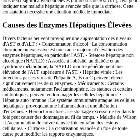
tous deux significativement élevés (au-dessus de 300 U/L), cela peut
indiquer une maladie hépatique avancée telle que la cirrhose. Cette
constatation nécessite une attention médicale immédiate.
Causes des Enzymes Hépatiques Élevées
Divers facteurs peuvent provoquer une augmentation des niveaux
d'AST et d'ALT : • Consommation d'alcool : La consommation
chronique ou excessive est une cause majeure d'élévation des
enzymes hépatiques, en particulier l'AST. • Stéatose hépatique non
alcoolique (NAFLD) : Associée à l'obésité, au diabète et au
syndrome métabolique, la NAFLD montre généralement une
élévation de l'ALT supérieure à l'AST. • Hépatite virale : Les
infections par les virus de l'hépatite A, B ou C peuvent élever
significativement les deux enzymes. • Médicaments : Certains
médicaments, notamment l'acétaminophène, les statines et certains
antibiotiques, peuvent endommager les cellules hépatiques. •
Hépatite auto-immune : Le système immunitaire attaque les cellules
hépatiques, provoquant une inflammation et une libération
d'enzymes. • Hémochromatose : Le stockage excessif de fer dans le
foie peut causer des dommages au fil du temps. • Maladie de Wilson
: L'accumulation de cuivre dans le foie entraîne des lésions
cellulaires. • Cirrhose : La cicatrisation avancée du foie de toute
cause peut modifier les rapports enzymatiques.