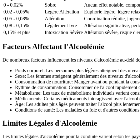
0 - 0,02%
Sobre
Aucun effet notable, compo
0,02 - 0,05%
Légère Altération
Euphorie légère, légère rela
0,05 - 0,08%
Altération
Coordination réduite, jugeme
0,08 - 0,15%
Légalement Ivre
Altération significative, per
0,15% et plus
Intoxication Sévère
Altération sévère, risque d'
Facteurs Affectant l'Alcoolémie
De nombreux facteurs influencent les niveaux d'alcoolémie au-delà de
Poids corporel: Les personnes plus légères atteignent des nivea
Sexe: Les femmes atteignent généralement des niveaux d'alco
Consommation de nourriture: Manger avant ou pendant la consom
Rythme de consommation: Consommer de l'alcool rapidement con
Métabolisme: Les taux de métabolisme individuels varient con
Médicaments: Certains médicaments interagissent avec l'alcool e
Âge: Les adultes plus âgés peuvent traiter l'alcool plus lentemen
Conditions de santé: Les maladies du foie et d'autres conditions
Limites Légales d'Alcoolémie
Les limites légales d'alcoolémie pour la conduite varient selon les pays