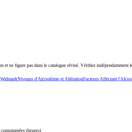
ion et ne figure pas dans le catalogue révisé. Vérifiez indépendamment le
 Widmark
Niveaux d'Alcoolémie et Altération
Facteurs Affectant l'Alco
té consommées (heures)