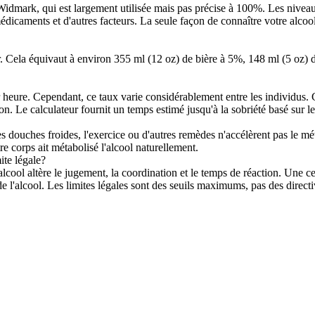
 Widmark, qui est largement utilisée mais pas précise à 100%. Les nive
icaments et d'autres facteurs. La seule façon de connaître votre alcool
 Cela équivaut à environ 355 ml (12 oz) de bière à 5%, 148 ml (5 oz) d
eure. Cependant, ce taux varie considérablement entre les individus. G
ion. Le calculateur fournit un temps estimé jusqu'à la sobriété basé sur
s douches froides, l'exercice ou d'autres remèdes n'accélèrent pas le mét
re corps ait métabolisé l'alcool naturellement.
ite légale?
alcool altère le jugement, la coordination et le temps de réaction. Une 
 l'alcool. Les limites légales sont des seuils maximums, pas des directi