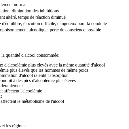
rtement normal
xation, diminution des inhibitions
nt altéré, temps de réaction diminué
te d'équilibre, élocution difficile, dangereux pour la conduite
empoisonnement alcoolique, perte de conscience possible
 la quantité d'alcool consommée:
ux d'alcoolémie plus élevés avec la même quantité d'alcool
olémie plus élevés que les hommes de même poids
mation d'alcool ralentit l'absorption
duit à des pics d'alcoolémie plus élevés
sidérablement
t affectent l'alcoolémie
t
 affectent le métabolisme de l'alcool
 et les régions: