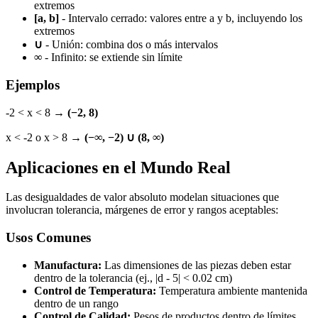
extremos
[a, b]
- Intervalo cerrado: valores entre a y b, incluyendo los
extremos
∪
- Unión: combina dos o más intervalos
∞
- Infinito: se extiende sin límite
Ejemplos
-2 < x < 8 →
(−2, 8)
x < -2 o x > 8 →
(−∞, −2) ∪ (8, ∞)
Aplicaciones en el Mundo Real
Las desigualdades de valor absoluto modelan situaciones que
involucran tolerancia, márgenes de error y rangos aceptables:
Usos Comunes
Manufactura:
Las dimensiones de las piezas deben estar
dentro de la tolerancia (ej., |d - 5| < 0.02 cm)
Control de Temperatura:
Temperatura ambiente mantenida
dentro de un rango
Control de Calidad:
Pesos de productos dentro de límites