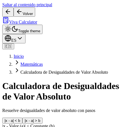
Saltar al contenido principal
Volver
Viva Calculator
Toggle theme
ES
🇪🇸
Inicio
Matemáticas
Calculadora de Desigualdades de Valor Absoluto
Calculadora de Desigualdades
de Valor Absoluto
Resuelve desigualdades de valor absoluto con pasos
|x - a| < b
|x - a| > b
|x -
Valor (a)
| <
Constante (b)