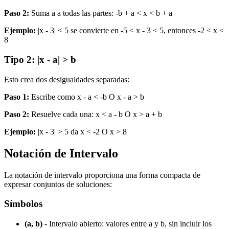
Paso 2:
Suma a a todas las partes: -b + a < x < b + a
Ejemplo:
|x - 3| < 5 se convierte en -5 < x - 3 < 5, entonces -2 < x <
8
Tipo 2: |x - a| > b
Esto crea dos desigualdades separadas:
Paso 1:
Escribe como x - a < -b O x - a > b
Paso 2:
Resuelve cada una: x < a - b O x > a + b
Ejemplo:
|x - 3| > 5 da x < -2 O x > 8
Notación de Intervalo
La notación de intervalo proporciona una forma compacta de
expresar conjuntos de soluciones:
Símbolos
(a, b)
- Intervalo abierto: valores entre a y b, sin incluir los