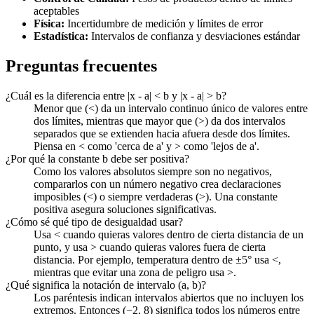
aceptables
Física:
Incertidumbre de medición y límites de error
Estadística:
Intervalos de confianza y desviaciones estándar
Preguntas frecuentes
¿Cuál es la diferencia entre |x - a| < b y |x - a| > b?
Menor que (<) da un intervalo continuo único de valores entre
dos límites, mientras que mayor que (>) da dos intervalos
separados que se extienden hacia afuera desde dos límites.
Piensa en < como 'cerca de a' y > como 'lejos de a'.
¿Por qué la constante b debe ser positiva?
Como los valores absolutos siempre son no negativos,
compararlos con un número negativo crea declaraciones
imposibles (<) o siempre verdaderas (>). Una constante
positiva asegura soluciones significativas.
¿Cómo sé qué tipo de desigualdad usar?
Usa < cuando quieras valores dentro de cierta distancia de un
punto, y usa > cuando quieras valores fuera de cierta
distancia. Por ejemplo, temperatura dentro de ±5° usa <,
mientras que evitar una zona de peligro usa >.
¿Qué significa la notación de intervalo (a, b)?
Los paréntesis indican intervalos abiertos que no incluyen los
extremos. Entonces (−2, 8) significa todos los números entre