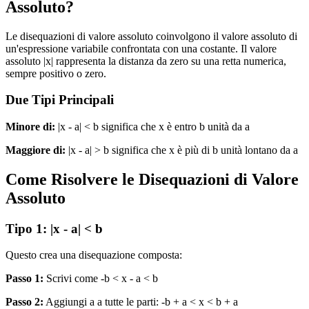
Assoluto?
Le disequazioni di valore assoluto coinvolgono il valore assoluto di
un'espressione variabile confrontata con una costante. Il valore
assoluto |x| rappresenta la distanza da zero su una retta numerica,
sempre positivo o zero.
Due Tipi Principali
Minore di:
|x - a| < b significa che x è entro b unità da a
Maggiore di:
|x - a| > b significa che x è più di b unità lontano da a
Come Risolvere le Disequazioni di Valore
Assoluto
Tipo 1: |x - a| < b
Questo crea una disequazione composta:
Passo 1:
Scrivi come -b < x - a < b
Passo 2:
Aggiungi a a tutte le parti: -b + a < x < b + a