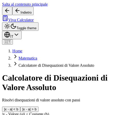
Salta al contenuto principale
Indietro
Viva Calculator
Toggle theme
IT
🇮🇹
Home
Matematica
Calcolatore di Disequazioni di Valore Assoluto
Calcolatore di Disequazioni di
Valore Assoluto
Risolvi disequazioni di valore assoluto con passi
|x - a| < b
|x - a| > b
|x -
Valore (a)
| <
Costante (b)