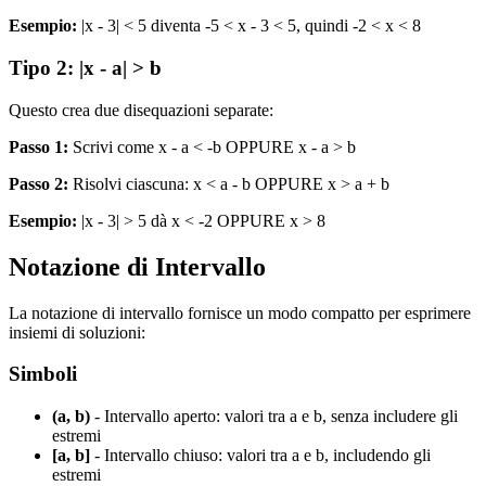
Esempio:
|x - 3| < 5 diventa -5 < x - 3 < 5, quindi -2 < x < 8
Tipo 2: |x - a| > b
Questo crea due disequazioni separate:
Passo 1:
Scrivi come x - a < -b OPPURE x - a > b
Passo 2:
Risolvi ciascuna: x < a - b OPPURE x > a + b
Esempio:
|x - 3| > 5 dà x < -2 OPPURE x > 8
Notazione di Intervallo
La notazione di intervallo fornisce un modo compatto per esprimere
insiemi di soluzioni:
Simboli
(a, b)
- Intervallo aperto: valori tra a e b, senza includere gli
estremi
[a, b]
- Intervallo chiuso: valori tra a e b, includendo gli
estremi