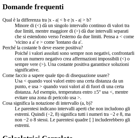
Domande frequenti
Qual è la differenza tra |x - a| < b e |x - a| > b?
Minore di (<) dà un singolo intervallo continuo di valori tra
due limiti, mentre maggiore di (>) dà due intervalli separati
che si estendono verso l'esterno da due limiti. Pensa a < come
'vicino a a' e > come 'lontano da a'.
Perché la costante b deve essere positiva?
Poiché i valori assoluti sono sempre non negativi, confrontarli
con un numero negativo crea affermazioni impossibili (<) o
sempre vere (>). Una costante positiva garantisce soluzioni
significative.
Come faccio a sapere quale tipo di disequazione usare?
Usa < quando vuoi valori entro una certa distanza da un
punto, e usa > quando vuoi valori al di fuori di una certa
distanza. Ad esempio, temperatura entro ±5° usa <, mentre
evitare una zona di pericolo usa >.
Cosa significa la notazione di intervallo (a, b)?
Le parentesi indicano intervalli aperti che non includono gli
estremi. Quindi (−2, 8) significa tutti i numeri tra −2 e 8, ma
non −2 o 8 stessi. Le parentesi quadre [ ] includerebbero gli
estremi.