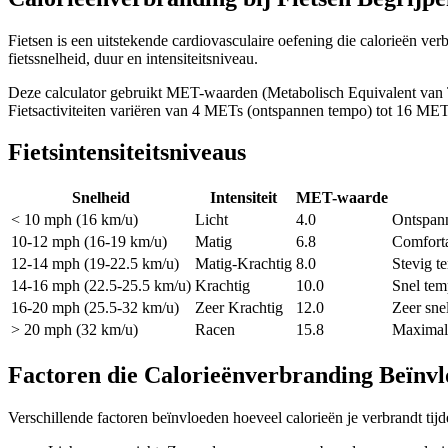
Fietsen is een uitstekende cardiovasculaire oefening die calorieën ve
fietssnelheid, duur en intensiteitsniveau.
Deze calculator gebruikt MET-waarden (Metabolisch Equivalent van Taa
Fietsactiviteiten variëren van 4 METs (ontspannen tempo) tot 16 MET
Fietsintensiteitsniveaus
Snelheid
Intensiteit
MET-waarde
< 10 mph (16 km/u)
Licht
4.0
Ontspann
10-12 mph (16-19 km/u)
Matig
6.8
Comforta
12-14 mph (19-22.5 km/u)
Matig-Krachtig
8.0
Stevig t
14-16 mph (22.5-25.5 km/u)
Krachtig
10.0
Snel tem
16-20 mph (25.5-32 km/u)
Zeer Krachtig
12.0
Zeer snel
> 20 mph (32 km/u)
Racen
15.8
Maximale
Factoren die Calorieënverbranding Beïnv
Verschillende factoren beïnvloeden hoeveel calorieën je verbrandt tijde