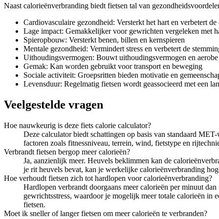
Naast calorieënverbranding biedt fietsen tal van gezondheidsvoordele
Cardiovasculaire gezondheid: Versterkt het hart en verbetert de 
Lage impact: Gemakkelijker voor gewrichten vergeleken met h
Spieropbouw: Versterkt benen, billen en kernspieren
Mentale gezondheid: Vermindert stress en verbetert de stemmin
Uithoudingsvermogen: Bouwt uithoudingsvermogen en aerobe c
Gemak: Kan worden gebruikt voor transport en beweging
Sociale activiteit: Groepsritten bieden motivatie en gemeenscha
Levensduur: Regelmatig fietsen wordt geassocieerd met een la
Veelgestelde vragen
Hoe nauwkeurig is deze fiets calorie calculator?
Deze calculator biedt schattingen op basis van standaard MET-
factoren zoals fitnessniveau, terrein, wind, fietstype en rijtech
Verbrandt fietsen bergop meer calorieën?
Ja, aanzienlijk meer. Heuvels beklimmen kan de calorieënverbr
je rit heuvels bevat, kan je werkelijke calorieënverbranding hog
Hoe verhoudt fietsen zich tot hardlopen voor calorieënverbranding?
Hardlopen verbrandt doorgaans meer calorieën per minuut dan fie
gewrichtsstress, waardoor je mogelijk meer totale calorieën i
fietsen.
Moet ik sneller of langer fietsen om meer calorieën te verbranden?