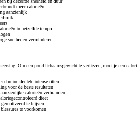
n bij dezelfde snelheid en duur
verbrandt meer calorieën
ng aanzienlijk
erbruik
sers
calorieën in hetzelfde tempo
rhogen
 hoge snelheden verminderen
eheersing. Om een pond lichaamsgewicht te verliezen, moet je een calor
er dan incidentele intense ritten
ning voor de beste resultaten
n aanzienlijke calorieën verbranden
aloriegecontroleerd dieet
 gemotiveerd te blijven
m blessures te voorkomen