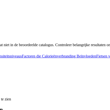
at niet in de beoordeelde catalogus. Controleer belangrijke resultaten o
nsiteitsniveaus
Factoren die Calorieënverbranding Beïnvloeden
Fietsen 
 te zien
en