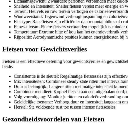
Lichaamsgewicht: Zwaardere personen verbranden meer calorieë
Snelheid en Intensiteit: Sneller fietsen vereist meer energie en 
Terrein: Heuvels en ruw terrein verhogen de calorieënverbrandi
Windweerstand: Tegenwind verhoogt inspanning en calorieënv
Fietstype: Racefietsen zijn efficiënter dan mountainbikes of crui
Fitnessniveau: Fittere fietsers verbranden mogelijk iets minder 
Temperatuur: Extreme hitte of kou kan het energieverbruik ve
Rijpositie: Aerodynamische posities kunnen energiekosten bij
Fietsen voor Gewichtsverlies
Fietsen is een effectieve oefening voor gewichtsverlies en gewichtsb
beide.
Consistentie is de sleutel: Regelmatige fietssessies zijn effectiev
Mix intensiteiten: Combineer steady-state ritten met intervaltrai
Duur is belangrijk: Langere ritten met matige intensiteit kunne
Combineer met dieet: Koppel fietsen aan een uitgebalanceerd, c
Volg vooruitgang: Monitor je ritten en calorieënverbranding om
Geleidelijke toename: Verhoog duur en intensiteit langzaam o
Herstel: Sta voldoende rust toe tussen intense fietssessies
Gezondheidsvoordelen van Fietsen