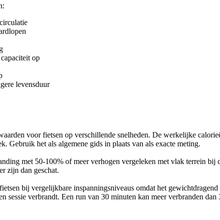
n:
circulatie
ardlopen
g
apaciteit op
p
ngere levensduur
waarden voor fietsen op verschillende snelheden. De werkelijke calori
niek. Gebruik het als algemene gids in plaats van als exacte meting.
anding met 50-100% of meer verhogen vergeleken met vlak terrein bij de
er zijn dan geschat.
tsen bij vergelijkbare inspanningsniveaus omdat het gewichtdragend is.
n een sessie verbrandt. Een run van 30 minuten kan meer verbranden dan