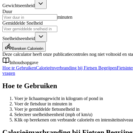
Gewichtseenheid
Duur
minuten
Gemiddelde Snelheid
Snelheidseenheid
Bereken Calorieën
Deze calculator heeft onze publicatiecontroles nog niet voltooid en sta
Inhoudsopgave
Hoe te Gebruiken
Calorieënverbranding bij Fietsen Begrijpen
Fietsinte
vragen
Hoe te Gebruiken
Voer je lichaamsgewicht in kilogram of pond in
Voer de fietsduur in minuten in
Voer je gemiddelde fietssnelheid in
Selecteer snelheidseenheid (mph of km/u)
Klik op berekenen om verbrande calorieën en intensiteitsniveau
Calorieënverbranding bij Fietsen Begrijp