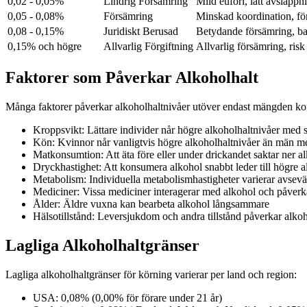
0,02 - 0,05%
Lindrig Försämring
Mild eufori, lätt avslapp
0,05 - 0,08%
Försämring
Minskad koordination, fö
0,08 - 0,15%
Juridiskt Berusad
Betydande försämring, bala
0,15% och högre
Allvarlig Förgiftning
Allvarlig försämring, risk
Faktorer som Påverkar Alkoholhalt
Många faktorer påverkar alkoholhaltnivåer utöver endast mängden k
Kroppsvikt: Lättare individer når högre alkoholhaltnivåer me
Kön: Kvinnor når vanligtvis högre alkoholhaltnivåer än män 
Matkonsumtion: Att äta före eller under drickandet saktar ner 
Dryckhastighet: Att konsumera alkohol snabbt leder till högre a
Metabolism: Individuella metabolismhastigheter varierar avsevä
Mediciner: Vissa mediciner interagerar med alkohol och påverk
Ålder: Äldre vuxna kan bearbeta alkohol långsammare
Hälsotillstånd: Leversjukdom och andra tillstånd påverkar alk
Lagliga Alkoholhaltgränser
Lagliga alkoholhaltgränser för körning varierar per land och region:
USA: 0,08% (0,00% för förare under 21 år)