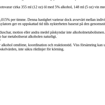
otsvarar cirka 355 ml (12 oz) öl med 5% alkohol, 148 ml (5 oz) vin me
015% per timme. Denna hastighet varierar dock avsevärt mellan individer
ylatorn ger en uppskattad tid tills nykterheten baserat på den genomsni
la duschar, motion eller andra medel påskyndar inte alkoholmetabolisme
p har metaboliserat alkoholen naturligt.
?
 alkohol omdöme, koordination och reaktionstid. Viss försämring kan upp
kelvärden, inte säkra riktlinjer för körning.