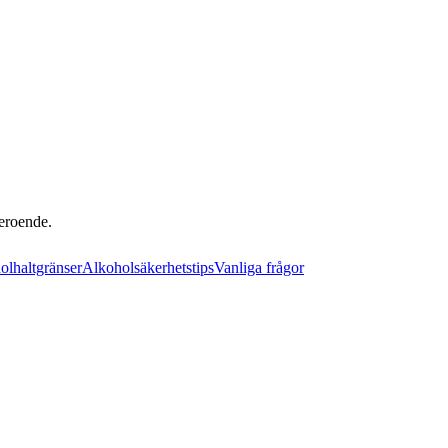
beroende.
olhaltgränser
Alkoholsäkerhetstips
Vanliga frågor