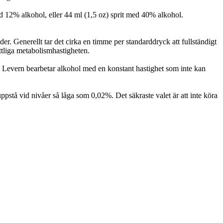
d 12% alkohol, eller 44 ml (1,5 oz) sprit med 40% alkohol.
. Generellt tar det cirka en timme per standarddryck att fullständigt
ttliga metabolismhastigheten.
n. Levern bearbetar alkohol med en konstant hastighet som inte kan
stå vid nivåer så låga som 0,02%. Det säkraste valet är att inte köra