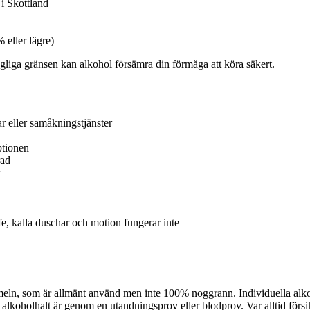
i Skottland
 eller lägre)
agliga gränsen kan alkohol försämra din förmåga att köra säkert.
r eller samåkningstjänster
ptionen
rad
ffe, kalla duschar och motion fungerar inte
ln, som är allmänt använd men inte 100% noggrann. Individuella alkoho
 alkoholhalt är genom en utandningsprov eller blodprov. Var alltid försi