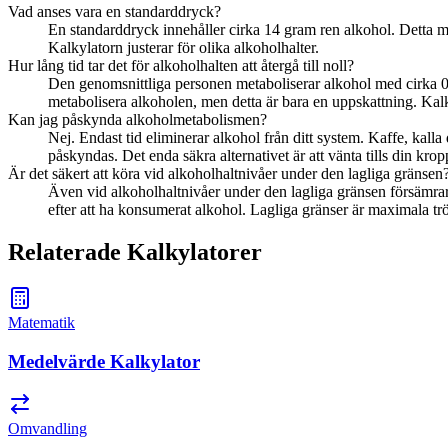
Vad anses vara en standarddryck?
En standarddryck innehåller cirka 14 gram ren alkohol. Detta m
Kalkylatorn justerar för olika alkoholhalter.
Hur lång tid tar det för alkoholhalten att återgå till noll?
Den genomsnittliga personen metaboliserar alkohol med cirka 0,
metabolisera alkoholen, men detta är bara en uppskattning. Kalk
Kan jag påskynda alkoholmetabolismen?
Nej. Endast tid eliminerar alkohol från ditt system. Kaffe, kal
påskyndas. Det enda säkra alternativet är att vänta tills din krop
Är det säkert att köra vid alkoholhaltnivåer under den lagliga gränsen
Även vid alkoholhaltnivåer under den lagliga gränsen försämrar
efter att ha konsumerat alkohol. Lagliga gränser är maximala trös
Relaterade Kalkylatorer
Matematik
Medelvärde Kalkylator
Omvandling