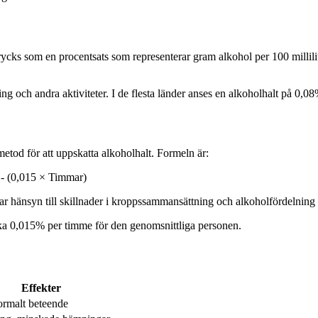
ycks som en procentsats som representerar gram alkohol per 100 millilit
 och andra aktiviteter. I de flesta länder anses en alkoholhalt på 0,08%
tod för att uppskatta alkoholhalt. Formeln är:
 - (0,015 × Timmar)
tar hänsyn till skillnader i kroppssammansättning och alkoholfördelnin
ka 0,015% per timme för den genomsnittliga personen.
Effekter
ormalt beteende