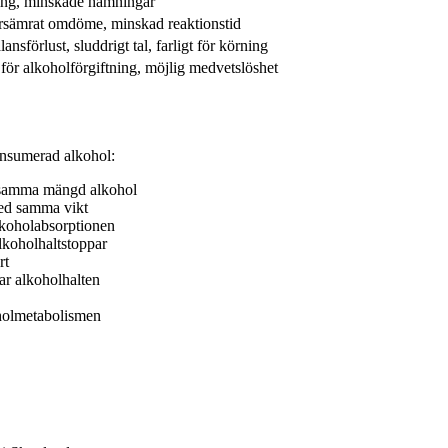
ning, minskade hämningar
rsämrat omdöme, minskad reaktionstid
nsförlust, sluddrigt tal, farligt för körning
 för alkoholförgiftning, möjlig medvetslöshet
onsumerad alkohol:
d samma mängd alkohol
med samma vikt
alkoholabsorptionen
lkoholhaltstoppar
rt
ar alkoholhalten
oholmetabolismen