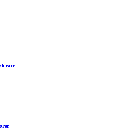
rterare
orer