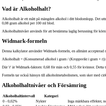
Vad är Alkoholhalt?
Alkoholhalt är ett mått på mängden alkohol i ditt blodomlopp. Det uttr
0,08 gram alkohol per 100 ml blod.
Alkoholhaltnivåer används för att bestämma laglig berusning för körning
Widmark-formeln
Denna kalkylator använder Widmark-formeln, en allmänt accepterad me
Alkoholhalt = (Konsumerad alkohol i gram / (Kroppsvikt i gram × r))
Där 'r' är Widmark-faktorn: 0,68 för män och 0,55 för kvinnor. Detta 
Formeln tar också hänsyn till alkoholmetabolismen, som sker med cir
Alkoholhaltnivåer och Försämring
Alkoholhaltintervall
Kategori
0 - 0,02%
Nykter
Inga märkbara effekter, n