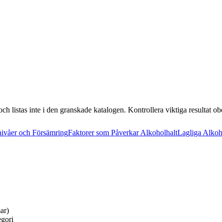
och listas inte i den granskade katalogen. Kontrollera viktiga resultat o
nivåer och Försämring
Faktorer som Påverkar Alkoholhalt
Lagliga Alkoh
ar)
egori