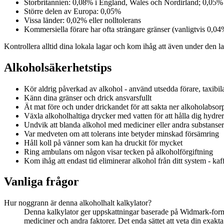
Storbritannien: 0,08% i England, Wales och Nordirland; 0,05% 
Större delen av Europa: 0,05%
Vissa länder: 0,02% eller nolltolerans
Kommersiella förare har ofta strängare gränser (vanligtvis 0,04%
Kontrollera alltid dina lokala lagar och kom ihåg att även under den l
Alkoholsäkerhetstips
Kör aldrig påverkad av alkohol - använd utsedda förare, taxibila
Känn dina gränser och drick ansvarsfullt
Ät mat före och under drickandet för att sakta ner alkoholabsor
Växla alkoholhaltiga drycker med vatten för att hålla dig hydre
Undvik att blanda alkohol med mediciner eller andra substanser
Var medveten om att tolerans inte betyder minskad försämring
Håll koll på vänner som kan ha druckit för mycket
Ring ambulans om någon visar tecken på alkoholförgiftning
Kom ihåg att endast tid eliminerar alkohol från ditt system - ka
Vanliga frågor
Hur noggrann är denna alkoholhalt kalkylator?
Denna kalkylator ger uppskattningar baserade på Widmark-forme
mediciner och andra faktorer. Det enda sättet att veta din exakta