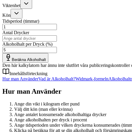
Viktenhet
Kön
Tidsperiod (timmar)
Antal Drycker
Alkoholhalt per Dryck (%)
Beräkna Alkoholhalt
Den här kalkylatorn har ännu inte slutfört våra publiceringskontroller 
Innehållsförteckning
Hur man Använder
Vad är Alkoholhalt?
Widmark-formeln
Alkoholhalt
Hur man Använder
Ange din vikt i kilogram eller pund
Välj ditt kön (man eller kvinna)
Ange antalet konsumerade alkoholhaltiga drycker
Ange alkoholhalten per dryck i procent
Ange tidsperioden under vilken dryckerna konsumerades (timm
Klicka på beräkna för att se din alkoholhalt och försämringskat