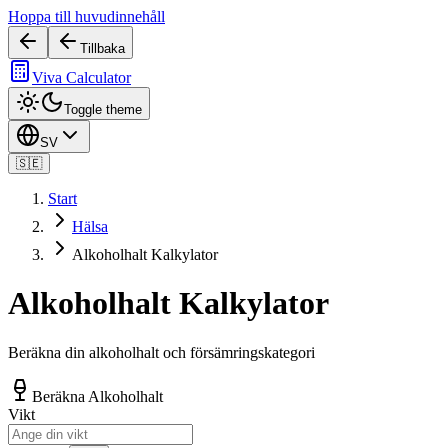
Hoppa till huvudinnehåll
Tillbaka
Viva Calculator
Toggle theme
SV
🇸🇪
Start
Hälsa
Alkoholhalt Kalkylator
Alkoholhalt Kalkylator
Beräkna din alkoholhalt och försämringskategori
Beräkna Alkoholhalt
Vikt