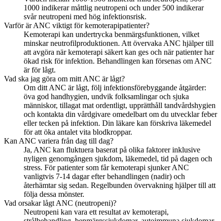
1000 indikerar måttlig neutropeni och under 500 indikerar
svår neutropeni med hög infektionsrisk.
Varför är ANC viktigt för kemoterapipatienter?
Kemoterapi kan undertrycka benmärgsfunktionen, vilket
minskar neutrofilproduktionen. Att övervaka ANC hjälper till
att avgöra när kemoterapi säkert kan ges och när patienter har
ökad risk för infektion. Behandlingen kan försenas om ANC
är för lågt.
Vad ska jag göra om mitt ANC är lågt?
Om ditt ANC är lågt, följ infektionsförebyggande åtgärder:
öva god handhygien, undvik folksamlingar och sjuka
människor, tillagat mat ordentligt, upprätthåll tandvårdshygien
och kontakta din vårdgivare omedelbart om du utvecklar feber
eller tecken på infektion. Din läkare kan förskriva läkemedel
för att öka antalet vita blodkroppar.
Kan ANC variera från dag till dag?
Ja, ANC kan fluktuera baserat på olika faktorer inklusive
nyligen genomgången sjukdom, läkemedel, tid på dagen och
stress. För patienter som får kemoterapi sjunker ANC
vanligtvis 7-14 dagar efter behandlingen (nadir) och
återhämtar sig sedan. Regelbunden övervakning hjälper till att
följa dessa mönster.
Vad orsakar lågt ANC (neutropeni)?
Neutropeni kan vara ett resultat av kemoterapi,
strålbehandling, benmärgssjukdomar, autoimmuna sjukdomar,