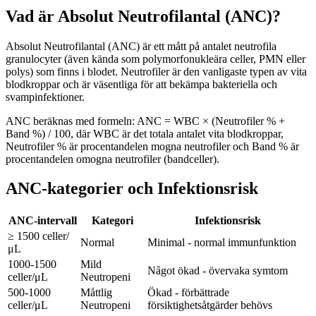
Vad är Absolut Neutrofilantal (ANC)?
Absolut Neutrofilantal (ANC) är ett mått på antalet neutrofila
granulocyter (även kända som polymorfonukleära celler, PMN eller
polys) som finns i blodet. Neutrofiler är den vanligaste typen av vita
blodkroppar och är väsentliga för att bekämpa bakteriella och
svampinfektioner.
ANC beräknas med formeln: ANC = WBC × (Neutrofiler % +
Band %) / 100, där WBC är det totala antalet vita blodkroppar,
Neutrofiler % är procentandelen mogna neutrofiler och Band % är
procentandelen omogna neutrofiler (bandceller).
ANC-kategorier och Infektionsrisk
ANC-intervall
Kategori
Infektionsrisk
≥ 1500 celler/
Normal
Minimal - normal immunfunktion
μL
1000-1500
Mild
Något ökad - övervaka symtom
celler/μL
Neutropeni
500-1000
Måttlig
Ökad - förbättrade
celler/μL
Neutropeni
försiktighetsåtgärder behövs