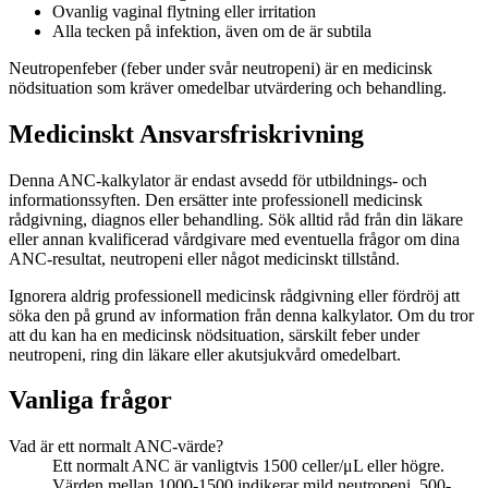
Ovanlig vaginal flytning eller irritation
Alla tecken på infektion, även om de är subtila
Neutropenfeber (feber under svår neutropeni) är en medicinsk
nödsituation som kräver omedelbar utvärdering och behandling.
Medicinskt Ansvarsfriskrivning
Denna ANC-kalkylator är endast avsedd för utbildnings- och
informationssyften. Den ersätter inte professionell medicinsk
rådgivning, diagnos eller behandling. Sök alltid råd från din läkare
eller annan kvalificerad vårdgivare med eventuella frågor om dina
ANC-resultat, neutropeni eller något medicinskt tillstånd.
Ignorera aldrig professionell medicinsk rådgivning eller fördröj att
söka den på grund av information från denna kalkylator. Om du tror
att du kan ha en medicinsk nödsituation, särskilt feber under
neutropeni, ring din läkare eller akutsjukvård omedelbart.
Vanliga frågor
Vad är ett normalt ANC-värde?
Ett normalt ANC är vanligtvis 1500 celler/μL eller högre.
Värden mellan 1000-1500 indikerar mild neutropeni, 500-