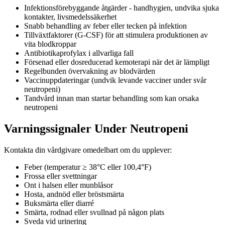
Infektionsförebyggande åtgärder - handhygien, undvika sjuka
kontakter, livsmedelssäkerhet
Snabb behandling av feber eller tecken på infektion
Tillväxtfaktorer (G-CSF) för att stimulera produktionen av
vita blodkroppar
Antibiotikaprofylax i allvarliga fall
Försenad eller dosreducerad kemoterapi när det är lämpligt
Regelbunden övervakning av blodvärden
Vaccinuppdateringar (undvik levande vacciner under svår
neutropeni)
Tandvård innan man startar behandling som kan orsaka
neutropeni
Varningssignaler Under Neutropeni
Kontakta din vårdgivare omedelbart om du upplever:
Feber (temperatur ≥ 38°C eller 100,4°F)
Frossa eller svettningar
Ont i halsen eller munblåsor
Hosta, andnöd eller bröstsmärta
Buksmärta eller diarré
Smärta, rodnad eller svullnad på någon plats
Sveda vid urinering