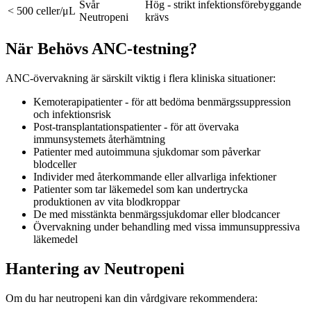
Svår
Hög - strikt infektionsförebyggande
< 500 celler/μL
Neutropeni
krävs
När Behövs ANC-testning?
ANC-övervakning är särskilt viktig i flera kliniska situationer:
Kemoterapipatienter - för att bedöma benmärgssuppression
och infektionsrisk
Post-transplantationspatienter - för att övervaka
immunsystemets återhämtning
Patienter med autoimmuna sjukdomar som påverkar
blodceller
Individer med återkommande eller allvarliga infektioner
Patienter som tar läkemedel som kan undertrycka
produktionen av vita blodkroppar
De med misstänkta benmärgssjukdomar eller blodcancer
Övervakning under behandling med vissa immunsuppressiva
läkemedel
Hantering av Neutropeni
Om du har neutropeni kan din vårdgivare rekommendera: