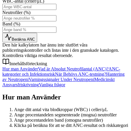
WBC-antal (celler/μL)
Neutrofiler (%)
Band (%)
Beräkna ANC
Den här kalkylatorn har ännu inte slutfört våra
publiceringskontroller och listas inte i den granskade katalogen.
Kontrollera viktiga resultat oberoende.
Innehållsförteckning
Hur man Använder
Vad är Absolut Neutrofilantal (ANC)?
ANC-
kategorier och Infektionsrisk
När Behövs ANC-testning?
Hantering
av Neutropeni
Varningssignaler Under Neutropeni
Medicinskt
Ansvarsfriskrivning
Vanliga frågor
Hur man Använder
Ange ditt antal vita blodkroppar (WBC) i celler/μL
Ange procentandelen segmenterade (mogna) neutrofiler
Ange procentandelen band (omogna neutrofiler)
Klicka på beräkna för att se ditt ANC-resultat och riskkategori