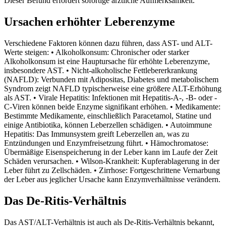
Dieser Befund erfordert sofortige ärztliche Aufmerksamkeit.
Ursachen erhöhter Leberenzyme
Verschiedene Faktoren können dazu führen, dass AST- und ALT-
Werte steigen: • Alkoholkonsum: Chronischer oder starker
Alkoholkonsum ist eine Hauptursache für erhöhte Leberenzyme,
insbesondere AST. • Nicht-alkoholische Fettlebererkrankung
(NAFLD): Verbunden mit Adipositas, Diabetes und metabolischem
Syndrom zeigt NAFLD typischerweise eine größere ALT-Erhöhung
als AST. • Virale Hepatitis: Infektionen mit Hepatitis-A-, -B- oder -
C-Viren können beide Enzyme signifikant erhöhen. • Medikamente:
Bestimmte Medikamente, einschließlich Paracetamol, Statine und
einige Antibiotika, können Leberzellen schädigen. • Autoimmune
Hepatitis: Das Immunsystem greift Leberzellen an, was zu
Entzündungen und Enzymfreisetzung führt. • Hämochromatose:
Übermäßige Eisenspeicherung in der Leber kann im Laufe der Zeit
Schäden verursachen. • Wilson-Krankheit: Kupferablagerung in der
Leber führt zu Zellschäden. • Zirrhose: Fortgeschrittene Vernarbung
der Leber aus jeglicher Ursache kann Enzymverhältnisse verändern.
Das De-Ritis-Verhältnis
Das AST/ALT-Verhältnis ist auch als De-Ritis-Verhältnis bekannt,