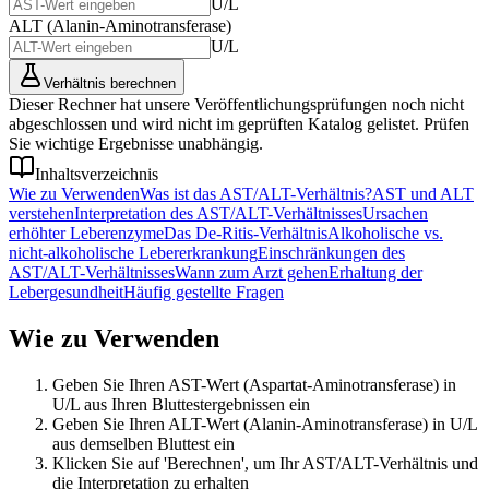
U/L
ALT (Alanin-Aminotransferase)
U/L
Verhältnis berechnen
Dieser Rechner hat unsere Veröffentlichungsprüfungen noch nicht
abgeschlossen und wird nicht im geprüften Katalog gelistet. Prüfen
Sie wichtige Ergebnisse unabhängig.
Inhaltsverzeichnis
Wie zu Verwenden
Was ist das AST/ALT-Verhältnis?
AST und ALT
verstehen
Interpretation des AST/ALT-Verhältnisses
Ursachen
erhöhter Leberenzyme
Das De-Ritis-Verhältnis
Alkoholische vs.
nicht-alkoholische Lebererkrankung
Einschränkungen des
AST/ALT-Verhältnisses
Wann zum Arzt gehen
Erhaltung der
Lebergesundheit
Häufig gestellte Fragen
Wie zu Verwenden
Geben Sie Ihren AST-Wert (Aspartat-Aminotransferase) in
U/L aus Ihren Bluttestergebnissen ein
Geben Sie Ihren ALT-Wert (Alanin-Aminotransferase) in U/L
aus demselben Bluttest ein
Klicken Sie auf 'Berechnen', um Ihr AST/ALT-Verhältnis und
die Interpretation zu erhalten