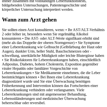
immer zusammen mit vollständigen Leberfunktionstests,
bildgebenden Untersuchungen, Patientengeschichte und
körperlicher Untersuchung interpretiert werden.
Wann zum Arzt gehen
Sie sollten einen Arzt konsultieren, wenn: • Ihr AST/ALT-Verhältnis
2 oder höher ist, besonders wenn Sie regelmäßig Alkohol
konsumieren • Die AST- oder ALT-Werte signifikant erhöht sind
(mehr als das Doppelte der oberen Normgrenze) • Sie Symptome
einer Lebererkrankung wie Gelbsucht (Gelbfärbung der Haut oder
Augen), dunkler Urin, heller Stuhl, Bauchschmerzen oder -
schwellung, unerklärliche Müdigkeit oder leichte Blutergüsse haben
• Sie Risikofaktoren für Lebererkrankungen haben, einschließlich
Adipositas, Diabetes, hohem Cholesterin, Exposition gegenüber
viraler Hepatitis oder familiärer Vorgeschichte von
Lebererkrankungen • Sie Medikamente einnehmen, die die Leber
beeinträchtigen können • Bei Ihnen eine Lebererkrankung
diagnostiziert wurde und Sie eine Überwachung benötigen
Früherkennung und Intervention können das Fortschreiten einer
Lebererkrankung verhindern oder verlangsamen. Viele
Lebererkrankungen sind mit angemessener Behandlung,
Lebensstiländerungen und medizinischer Überwachung
beherrschbar oder reversibel.