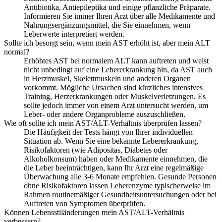
Antibiotika, Antiepileptika und einige pflanzliche Präparate.
Informieren Sie immer Ihren Arzt über alle Medikamente und
Nahrungsergänzungsmittel, die Sie einnehmen, wenn
Leberwerte interpretiert werden.
Sollte ich besorgt sein, wenn mein AST erhöht ist, aber mein ALT
normal?
Erhöhtes AST bei normalem ALT kann auftreten und weist
nicht unbedingt auf eine Lebererkrankung hin, da AST auch
in Herzmuskel, Skelettmuskeln und anderen Organen
vorkommt. Mögliche Ursachen sind kürzliches intensives
Training, Herzerkrankungen oder Muskelverletzungen. Es
sollte jedoch immer von einem Arzt untersucht werden, um
Leber- oder andere Organprobleme auszuschließen.
Wie oft sollte ich mein AST/ALT-Verhältnis überprüfen lassen?
Die Häufigkeit der Tests hängt von Ihrer individuellen
Situation ab. Wenn Sie eine bekannte Lebererkrankung,
Risikofaktoren (wie Adipositas, Diabetes oder
Alkoholkonsum) haben oder Medikamente einnehmen, die
die Leber beeinträchtigen, kann Ihr Arzt eine regelmäßige
Überwachung alle 3-6 Monate empfehlen. Gesunde Personen
ohne Risikofaktoren lassen Leberenzyme typischerweise im
Rahmen routinemäßiger Gesundheitsuntersuchungen oder bei
Auftreten von Symptomen überprüfen.
Können Lebensstiländerungen mein AST/ALT-Verhältnis
verbessern?