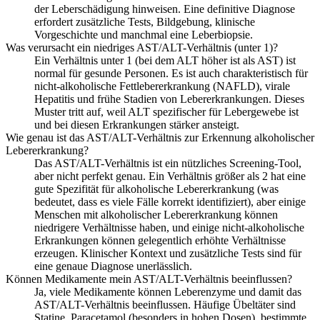
der Leberschädigung hinweisen. Eine definitive Diagnose
erfordert zusätzliche Tests, Bildgebung, klinische
Vorgeschichte und manchmal eine Leberbiopsie.
Was verursacht ein niedriges AST/ALT-Verhältnis (unter 1)?
Ein Verhältnis unter 1 (bei dem ALT höher ist als AST) ist
normal für gesunde Personen. Es ist auch charakteristisch für
nicht-alkoholische Fettlebererkrankung (NAFLD), virale
Hepatitis und frühe Stadien von Lebererkrankungen. Dieses
Muster tritt auf, weil ALT spezifischer für Lebergewebe ist
und bei diesen Erkrankungen stärker ansteigt.
Wie genau ist das AST/ALT-Verhältnis zur Erkennung alkoholischer
Lebererkrankung?
Das AST/ALT-Verhältnis ist ein nützliches Screening-Tool,
aber nicht perfekt genau. Ein Verhältnis größer als 2 hat eine
gute Spezifität für alkoholische Lebererkrankung (was
bedeutet, dass es viele Fälle korrekt identifiziert), aber einige
Menschen mit alkoholischer Lebererkrankung können
niedrigere Verhältnisse haben, und einige nicht-alkoholische
Erkrankungen können gelegentlich erhöhte Verhältnisse
erzeugen. Klinischer Kontext und zusätzliche Tests sind für
eine genaue Diagnose unerlässlich.
Können Medikamente mein AST/ALT-Verhältnis beeinflussen?
Ja, viele Medikamente können Leberenzyme und damit das
AST/ALT-Verhältnis beeinflussen. Häufige Übeltäter sind
Statine, Paracetamol (besonders in hohen Dosen), bestimmte