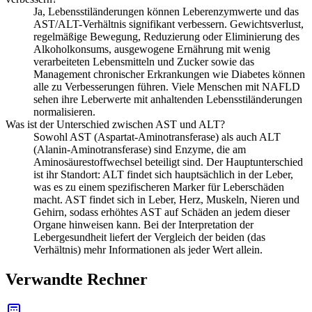
Ja, Lebensstiländerungen können Leberenzymwerte und das
AST/ALT-Verhältnis signifikant verbessern. Gewichtsverlust,
regelmäßige Bewegung, Reduzierung oder Eliminierung des
Alkoholkonsums, ausgewogene Ernährung mit wenig
verarbeiteten Lebensmitteln und Zucker sowie das
Management chronischer Erkrankungen wie Diabetes können
alle zu Verbesserungen führen. Viele Menschen mit NAFLD
sehen ihre Leberwerte mit anhaltenden Lebensstiländerungen
normalisieren.
Was ist der Unterschied zwischen AST und ALT?
Sowohl AST (Aspartat-Aminotransferase) als auch ALT
(Alanin-Aminotransferase) sind Enzyme, die am
Aminosäurestoffwechsel beteiligt sind. Der Hauptunterschied
ist ihr Standort: ALT findet sich hauptsächlich in der Leber,
was es zu einem spezifischeren Marker für Leberschäden
macht. AST findet sich in Leber, Herz, Muskeln, Nieren und
Gehirn, sodass erhöhtes AST auf Schäden an jedem dieser
Organe hinweisen kann. Bei der Interpretation der
Lebergesundheit liefert der Vergleich der beiden (das
Verhältnis) mehr Informationen als jeder Wert allein.
Verwandte Rechner