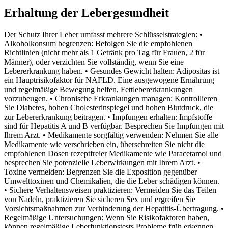
Erhaltung der Lebergesundheit
Der Schutz Ihrer Leber umfasst mehrere Schlüsselstrategien: •
Alkoholkonsum begrenzen: Befolgen Sie die empfohlenen
Richtlinien (nicht mehr als 1 Getränk pro Tag für Frauen, 2 für
Männer), oder verzichten Sie vollständig, wenn Sie eine
Lebererkrankung haben. • Gesundes Gewicht halten: Adipositas ist
ein Hauptrisikofaktor für NAFLD. Eine ausgewogene Ernährung
und regelmäßige Bewegung helfen, Fettlebererkrankungen
vorzubeugen. • Chronische Erkrankungen managen: Kontrollieren
Sie Diabetes, hohen Cholesterinspiegel und hohen Blutdruck, die
zur Lebererkrankung beitragen. • Impfungen erhalten: Impfstoffe
sind für Hepatitis A und B verfügbar. Besprechen Sie Impfungen mit
Ihrem Arzt. • Medikamente sorgfältig verwenden: Nehmen Sie alle
Medikamente wie verschrieben ein, überschreiten Sie nicht die
empfohlenen Dosen rezeptfreier Medikamente wie Paracetamol und
besprechen Sie potenzielle Leberwirkungen mit Ihrem Arzt. •
Toxine vermeiden: Begrenzen Sie die Exposition gegenüber
Umwelttoxinen und Chemikalien, die die Leber schädigen können.
• Sichere Verhaltensweisen praktizieren: Vermeiden Sie das Teilen
von Nadeln, praktizieren Sie sicheren Sex und ergreifen Sie
Vorsichtsmaßnahmen zur Verhinderung der Hepatitis-Übertragung. •
Regelmäßige Untersuchungen: Wenn Sie Risikofaktoren haben,
können regelmäßige Leberfunktionstests Probleme früh erkennen,