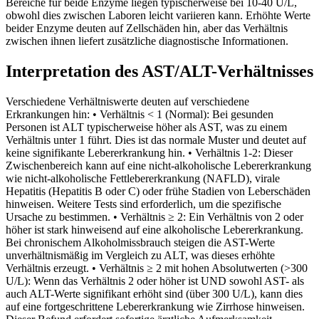
Bereiche für beide Enzyme liegen typischerweise bei 10-40 U/L,
obwohl dies zwischen Laboren leicht variieren kann. Erhöhte Werte
beider Enzyme deuten auf Zellschäden hin, aber das Verhältnis
zwischen ihnen liefert zusätzliche diagnostische Informationen.
Interpretation des AST/ALT-Verhältnisses
Verschiedene Verhältniswerte deuten auf verschiedene
Erkrankungen hin: • Verhältnis < 1 (Normal): Bei gesunden
Personen ist ALT typischerweise höher als AST, was zu einem
Verhältnis unter 1 führt. Dies ist das normale Muster und deutet auf
keine signifikante Lebererkrankung hin. • Verhältnis 1-2: Dieser
Zwischenbereich kann auf eine nicht-alkoholische Lebererkrankung
wie nicht-alkoholische Fettlebererkrankung (NAFLD), virale
Hepatitis (Hepatitis B oder C) oder frühe Stadien von Leberschäden
hinweisen. Weitere Tests sind erforderlich, um die spezifische
Ursache zu bestimmen. • Verhältnis ≥ 2: Ein Verhältnis von 2 oder
höher ist stark hinweisend auf eine alkoholische Lebererkrankung.
Bei chronischem Alkoholmissbrauch steigen die AST-Werte
unverhältnismäßig im Vergleich zu ALT, was dieses erhöhte
Verhältnis erzeugt. • Verhältnis ≥ 2 mit hohen Absolutwerten (>300
U/L): Wenn das Verhältnis 2 oder höher ist UND sowohl AST- als
auch ALT-Werte signifikant erhöht sind (über 300 U/L), kann dies
auf eine fortgeschrittene Lebererkrankung wie Zirrhose hinweisen.