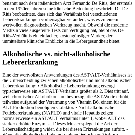
benannt nach dem italienischen Arzt Fernando De Ritis, der erstmals
in den 1950er Jahren seine klinische Bedeutung beschrieb. Dr. De
Ritis beobachtete, dass sich das Verhältnis bei verschiedenen
Lebererkrankungen vorhersagbar verändert, was es zu einem
wertvollen diagnostischen Werkzeug macht. Obwohl die moderne
Medizin viele ausgefeilte Tests zur Verfügung hat, bleibt das De-
Ritis-Verhältnis ein einfacher, kostengünstiger Marker, der
unmittelbare klinische Einblicke in die Lebergesundheit bietet.
Alkoholische vs. nicht-alkoholische
Lebererkrankung
Eine der wertvollsten Anwendungen des AST/ALT-Verhältnisses ist
die Unterscheidung zwischen alkoholischer und nicht-alkoholischer
Lebererkrankung: • Alkoholische Lebererkrankung erzeugt
typischerweise ein AST/ALT-Verhältnis größer als 2. Dies tritt auf,
weil chronischer Alkoholkonsum bevorzugt die AST-Werte erhöht,
teilweise aufgrund der Verarmung von Vitamin B6, einem für die
ALT-Produktion benötigten Cofaktor. • Nicht-alkoholische
Fettlebererkrankung (NAFLD) und virale Hepatitis zeigen
normalerweise ein AST/ALT-Verhältnis unter 1, wobei ALT das
stärker erhöhte Enzym ist. Dieses Muster spiegelt die Art der
Leberzellschädigung wider, die bei diesen Erkrankungen auftritt. •
Wenn die alkoholische Lebererkrankung jedoch zur Zirrhose