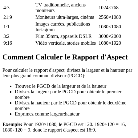
TV traditionnelle, anciens
4:3
1024×768
moniteurs
21:9
Moniteurs ultra-larges, cinéma
2560×1080
Images carrées, publications
1:1
1080×1080
Instagram
3:2
Film 35mm, appareils DSLR
3000×2000
9:16
Vidéo verticale, stories mobiles
1080×1920
Comment Calculer le Rapport d'Aspect
Pour calculer le rapport d'aspect, divisez la largeur et la hauteur par
leur plus grand commun diviseur (PGCD):
Trouvez le PGCD de la largeur et de la hauteur
Divisez la largeur par le PGCD pour obtenir le premier
nombre
Divisez la hauteur par le PGCD pour obtenir le deuxième
nombre
Exprimez comme largeur:hauteur
Exemple:
Pour 1920×1080, le PGCD est 120. 1920÷120 = 16,
1080÷120 = 9, donc le rapport d'aspect est 16:9.