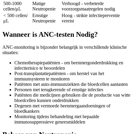
500-1000
Matige
Verhoogd - verbeterde
cellen/μL
Neutropenie
voorzorgsmaatregelen nodig
< 500 cellen/
Ernstige
Hoog - strikte infectiepreventie
μL
Neutropenie
vereist
Wanneer is ANC-testen Nodig?
ANC-monitoring is bijzonder belangrijk in verschillende klinische
situaties:
Chemotherapiepatiënten - om beenmergonderdrukking en
infectierisico te beoordelen
Post-transplantatiepatiënten - om herstel van het
immuunsysteem te monitoren
Patiënten met auto-immuunziekten die bloedcellen aantasten
Personen met terugkerende of ernstige infecties
Patiënten die medicijnen gebruiken die de productie van witte
bloedcellen kunnen onderdrukken
Degenen met vermoede beenmergaandoeningen of
bloedkankers
Monitoring tijdens behandeling met bepaalde
immunosuppressieve geneesmiddelen