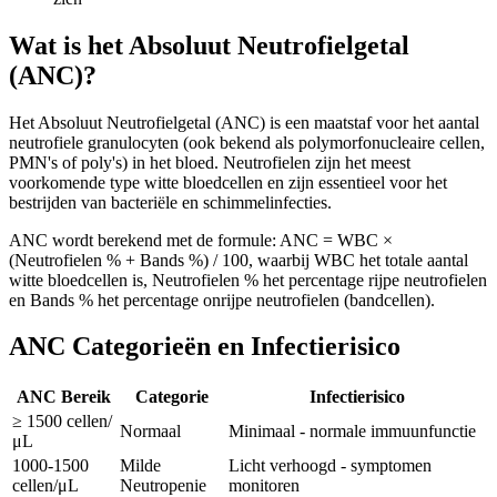
Wat is het Absoluut Neutrofielgetal
(ANC)?
Het Absoluut Neutrofielgetal (ANC) is een maatstaf voor het aantal
neutrofiele granulocyten (ook bekend als polymorfonucleaire cellen,
PMN's of poly's) in het bloed. Neutrofielen zijn het meest
voorkomende type witte bloedcellen en zijn essentieel voor het
bestrijden van bacteriële en schimmelinfecties.
ANC wordt berekend met de formule: ANC = WBC ×
(Neutrofielen % + Bands %) / 100, waarbij WBC het totale aantal
witte bloedcellen is, Neutrofielen % het percentage rijpe neutrofielen
en Bands % het percentage onrijpe neutrofielen (bandcellen).
ANC Categorieën en Infectierisico
ANC Bereik
Categorie
Infectierisico
≥ 1500 cellen/
Normaal
Minimaal - normale immuunfunctie
μL
1000-1500
Milde
Licht verhoogd - symptomen
cellen/μL
Neutropenie
monitoren