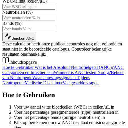
WBC-telling (cellen/μL)
Neutrofielen (%)
Bands (%)
Bereken ANC
Deze calculator heeft onze publicatiecontroles nog niet voltooid en
staat niet in de beoordeelde catalogus. Controleer belangrijke
resultaten onafhankelijk.
Inhoudsopgave
Hoe te Gebruiken
Wat is het Absoluut Neutrofielgetal (ANC)?
ANC
Categorieën en Infectierisico
Wanneer is ANC-testen Nodig?
Beheer
van Neutropenie
Waarschuwingssignalen Tijdens
Neutropenie
Medische Disclaimer
Veelgestelde vragen
Hoe te Gebruiken
Voer uw aantal witte bloedcellen (WBC) in cellen/μL in
Voer het percentage gesegmenteerde (rijpe) neutrofielen in
Voer het percentage bands (onrijpe neutrofielen) in
Klik op berekenen om uw ANC-resultaat en risicocategorie te
zien