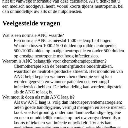
niet uit vanwege informatie van deze calculator. Als u denkt dat u
een medisch noodgeval heeft, vooral koorts tijdens neutropenie, bel
dan onmiddellijk uw arts of de hulpdiensten.
Veelgestelde vragen
Wat is een normale ANC-waarde?
Een normale ANC is meestal 1500 cellen/μL of hoger.
Waarden tussen 1000-1500 duiden op milde neutropenie,
500-1000 duiden op matige neutropenie en onder 500 duiden
op ernstige neutropenie met hoog infectierisico.
Waarom is ANC belangrijk voor chemotherapiepatiënten?
Chemotherapie kan de beenmergfunctie onderdrukken,
waardoor de neutrofielproductie afneemt. Het monitoren van
ANC helpt bepalen wanneer chemotherapie veilig kan
worden gegeven en wanneer patiënten een verhoogd
infectierisico hebben. De behandeling kan worden uitgesteld
als de ANC te laag is.
Wat moet ik doen als mijn ANC laag is?
Als uw ANC laag is, volg dan infectiepreventiemaatregelen:
oefen goede handhygiëne, vermijd menigten en zieke mensen,
kook voedsel grondig, onderhoud tandheelkundige hygiëne
en neem onmiddellijk contact op met uw zorgverlener als u
koorts of tekenen van infectie ontwikkelt. Uw arts kan
medicijnen voorschrijven om uw aantal witte bloedcellen te