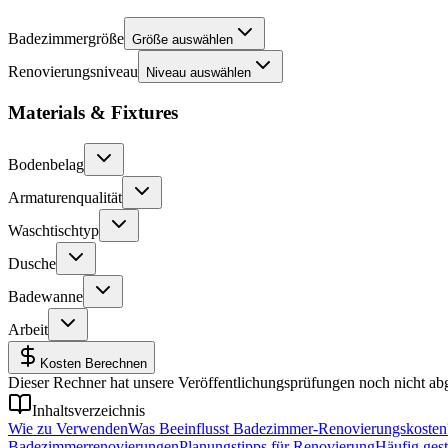
Badezimmergröße
Größe auswählen
Renovierungsniveau
Niveau auswählen
Materials & Fixtures
Bodenbelag
Armaturenqualität
Waschtischtyp
Dusche
Badewanne
Arbeit
Kosten Berechnen
Dieser Rechner hat unsere Veröffentlichungsprüfungen noch nicht abg
Inhaltsverzeichnis
Wie zu Verwenden
Was Beeinflusst Badezimmer-Renovierungskosten
Badezimmerrenovierungen
Planungstipps für Renovierung
Häufig gest