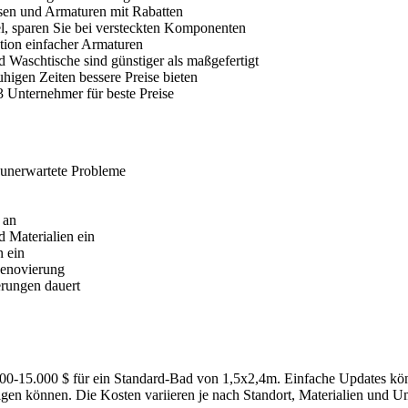
esen und Armaturen mit Rabatten
kel, sparen Sie bei versteckten Komponenten
ation einfacher Armaturen
Waschtische sind günstiger als maßgefertigt
higen Zeiten bessere Preise bieten
3 Unternehmer für beste Preise
r unerwartete Probleme
 an
nd Materialien ein
n ein
Renovierung
erungen dauert
.000-15.000 $ für ein Standard-Bad von 1,5x2,4m. Einfache Updates 
gen können. Die Kosten variieren je nach Standort, Materialien und 