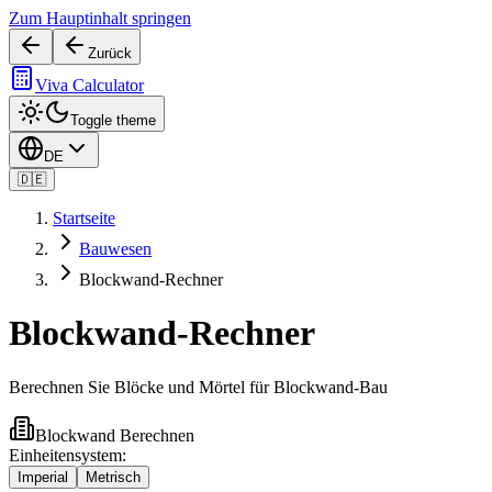
Zum Hauptinhalt springen
Zurück
Viva Calculator
Toggle theme
DE
🇩🇪
Startseite
Bauwesen
Blockwand-Rechner
Blockwand-Rechner
Berechnen Sie Blöcke und Mörtel für Blockwand-Bau
Blockwand Berechnen
Einheitensystem
:
Imperial
Metrisch