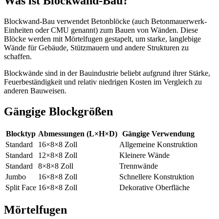
Was ist Blockwand-Bau?
Blockwand-Bau verwendet Betonblöcke (auch Betonmauerwerk-
Einheiten oder CMU genannt) zum Bauen von Wänden. Diese
Blöcke werden mit Mörtelfugen gestapelt, um starke, langlebige
Wände für Gebäude, Stützmauern und andere Strukturen zu
schaffen.
Blockwände sind in der Bauindustrie beliebt aufgrund ihrer Stärke,
Feuerbeständigkeit und relativ niedrigen Kosten im Vergleich zu
anderen Bauweisen.
Gängige Blockgrößen
Blocktyp
Abmessungen (L×H×D)
Gängige Verwendung
Standard
16×8×8 Zoll
Allgemeine Konstruktion
Standard
12×8×8 Zoll
Kleinere Wände
Standard
8×8×8 Zoll
Trennwände
Jumbo
16×8×8 Zoll
Schnellere Konstruktion
Split Face
16×8×8 Zoll
Dekorative Oberfläche
Mörtelfugen