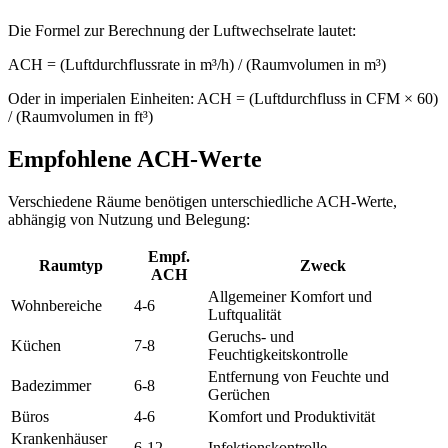
Die Formel zur Berechnung der Luftwechselrate lautet:
ACH = (Luftdurchflussrate in m³/h) / (Raumvolumen in m³)
Oder in imperialen Einheiten: ACH = (Luftdurchfluss in CFM × 60)
/ (Raumvolumen in ft³)
Empfohlene ACH-Werte
Verschiedene Räume benötigen unterschiedliche ACH-Werte,
abhängig von Nutzung und Belegung:
Empf.
Raumtyp
Zweck
ACH
Allgemeiner Komfort und
Wohnbereiche
4-6
Luftqualität
Geruchs- und
Küchen
7-8
Feuchtigkeitskontrolle
Entfernung von Feuchte und
Badezimmer
6-8
Gerüchen
Büros
4-6
Komfort und Produktivität
Krankenhäuser
6-12
Infektionskontrolle