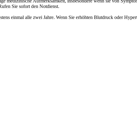
rtige medizinische Aufmerksamkeit, insbesondere wenn sie von Sympt
ufen Sie sofort den Notdienst.
tens einmal alle zwei Jahre. Wenn Sie erhöhten Blutdruck oder Hyper