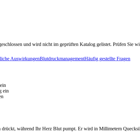
eschlossen und wird nicht im geprüften Katalog gelistet. Prüfen Sie w
liche Auswirkungen
Blutdruckmanagement
Häufig gestellte Fragen
ein
g ein
en
ien drückt, während Ihr Herz Blut pumpt. Er wird in Millimetern Queck