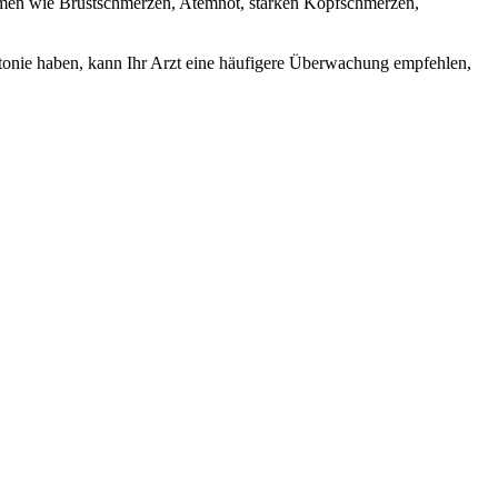
omen wie Brustschmerzen, Atemnot, starken Kopfschmerzen,
tonie haben, kann Ihr Arzt eine häufigere Überwachung empfehlen,