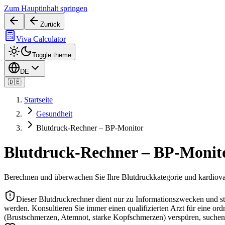
Zum Hauptinhalt springen
Zurück
Viva Calculator
Toggle theme
DE
🇩🇪
Startseite
Gesundheit
Blutdruck-Rechner – BP-Monitor
Blutdruck-Rechner – BP-Monit
Berechnen und überwachen Sie Ihre Blutdruckkategorie und kardiov
Dieser Blutdruckrechner dient nur zu Informationszwecken und st
werden. Konsultieren Sie immer einen qualifizierten Arzt für ein
(Brustschmerzen, Atemnot, starke Kopfschmerzen) verspüren, suchen S