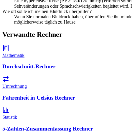
Eine hypertensive Krise (BP ≥ 180/120 mmHg) erfordert sofo
Sehveränderungen oder Sprachschwierigkeiten begleitet wird. R
Wie oft sollte ich meinen Blutdruck überprüfen?
Wenn Sie normalen Blutdruck haben, überprüfen Sie ihn mindes
möglicherweise täglich zu Hause.
Verwandte Rechner
Mathematik
Durchschnitt-Rechner
Umrechnung
Fahrenheit in Celsius Rechner
Statistik
5-Zahlen-Zusammenfassung Rechner