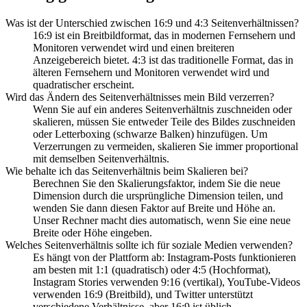
Was ist der Unterschied zwischen 16:9 und 4:3 Seitenverhältnissen?
16:9 ist ein Breitbildformat, das in modernen Fernsehern und
Monitoren verwendet wird und einen breiteren
Anzeigebereich bietet. 4:3 ist das traditionelle Format, das in
älteren Fernsehern und Monitoren verwendet wird und
quadratischer erscheint.
Wird das Ändern des Seitenverhältnisses mein Bild verzerren?
Wenn Sie auf ein anderes Seitenverhältnis zuschneiden oder
skalieren, müssen Sie entweder Teile des Bildes zuschneiden
oder Letterboxing (schwarze Balken) hinzufügen. Um
Verzerrungen zu vermeiden, skalieren Sie immer proportional
mit demselben Seitenverhältnis.
Wie behalte ich das Seitenverhältnis beim Skalieren bei?
Berechnen Sie den Skalierungsfaktor, indem Sie die neue
Dimension durch die ursprüngliche Dimension teilen, und
wenden Sie dann diesen Faktor auf Breite und Höhe an.
Unser Rechner macht dies automatisch, wenn Sie eine neue
Breite oder Höhe eingeben.
Welches Seitenverhältnis sollte ich für soziale Medien verwenden?
Es hängt von der Plattform ab: Instagram-Posts funktionieren
am besten mit 1:1 (quadratisch) oder 4:5 (Hochformat),
Instagram Stories verwenden 9:16 (vertikal), YouTube-Videos
verwenden 16:9 (Breitbild), und Twitter unterstützt
verschiedene Verhältnisse, aber 16:9 ist üblich.