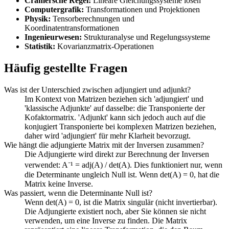
Cramersche Regel:
Lineare Gleichungssysteme lösen
Computergrafik:
Transformationen und Projektionen
Physik:
Tensorberechnungen und
Koordinatentransformationen
Ingenieurwesen:
Strukturanalyse und Regelungssysteme
Statistik:
Kovarianzmatrix-Operationen
Häufig gestellte Fragen
Was ist der Unterschied zwischen adjungiert und adjunkt?
Im Kontext von Matrizen beziehen sich 'adjungiert' und
'klassische Adjunkte' auf dasselbe: die Transponierte der
Kofaktormatrix. 'Adjunkt' kann sich jedoch auch auf die
konjugiert Transponierte bei komplexen Matrizen beziehen,
daher wird 'adjungiert' für mehr Klarheit bevorzugt.
Wie hängt die adjungierte Matrix mit der Inversen zusammen?
Die Adjungierte wird direkt zur Berechnung der Inversen
verwendet: A⁻¹ = adj(A) / det(A). Dies funktioniert nur, wenn
die Determinante ungleich Null ist. Wenn det(A) = 0, hat die
Matrix keine Inverse.
Was passiert, wenn die Determinante Null ist?
Wenn det(A) = 0, ist die Matrix singulär (nicht invertierbar).
Die Adjungierte existiert noch, aber Sie können sie nicht
verwenden, um eine Inverse zu finden. Die Matrix