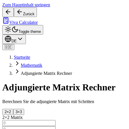
Zum Hauptinhalt springen
Zurück
Viva Calculator
Toggle theme
DE
🇩🇪
Startseite
Mathematik
Adjungierte Matrix Rechner
Adjungierte Matrix Rechner
Berechnen Sie die adjungierte Matrix mit Schritten
2×2
3×3
2
×
2
Matrix